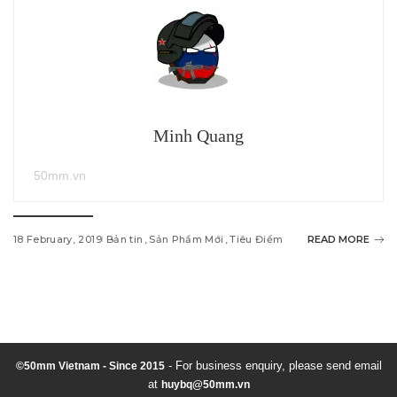
Minh Quang
50mm.vn
18 February, 2019
Bản tin
Sản Phẩm Mới
Tiêu Điểm
READ MORE
w
i
n
d
- For business enquiry, please send email
©50mm Vietnam - Since 2015
at
huybq@50mm.vn
o