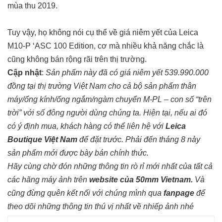
mùa thu 2019.
Tuy vậy, họ không nói cụ thể về giá niêm yết của Leica
M10-P ‘ASC 100 Edition, cơ mà nhiều khả năng chắc là
cũng không bán rộng rãi trên thị trường.
Cập nhật
:
Sản phẩm này đã có giá niêm yết 539.990.000
đồng tại thị trường Việt Nam cho cả bộ sản phẩm thân
máy/ống kính/ống ngắm/ngàm chuyển M-PL – con số “trên
trời” với số đông người dùng chúng ta. Hiện tại, nếu ai đó
có ý định mua, khách hàng có thể liên hệ với
Leica
Boutique Việt Nam
để đặt trước. Phải đến tháng 8 này
sản phẩm mới được bày bán chính thức.
Hãy cùng chờ đón những thông tin rò rỉ mới nhất của tất cả
các hãng máy ảnh trên
website của 50mm Vietnam
.
Và
cũng đừng quên kết nối với chúng mình qua
fanpage
để
theo dõi những thông tin thú vị nhất về nhiếp ảnh nhé