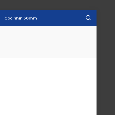
Góc nhìn 50mm
w
i
n
d
o
w