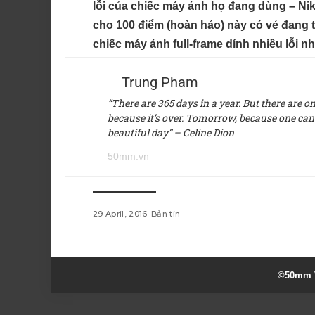
lỗi của chiếc máy ảnh họ đang dùng – N
cho 100 điểm (hoàn hảo) này có vẻ đang t
chiếc máy ảnh full-frame dính nhiều lỗi 
Trung Pham
“There are 365 days in a year. But there are 
because it’s over. Tomorrow, because one can’t 
beautiful day” – Celine Dion
50mm.vn
29 April, 2016
Bản tin
©50mm V