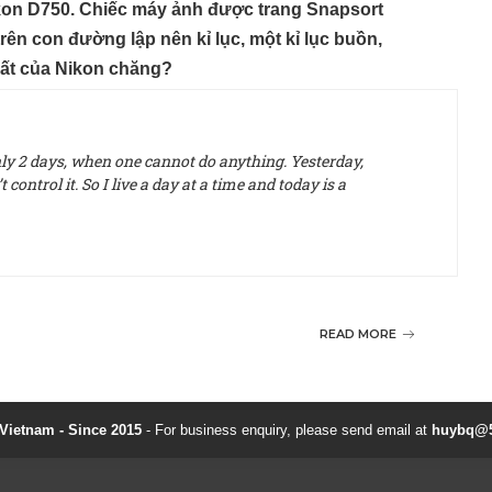
ikon D750. Chiếc máy ảnh được trang Snapsort
rên con đường lập nên kỉ lục, một kỉ lục buồn,
nhất của Nikon chăng?
only 2 days, when one cannot do anything. Yesterday,
control it. So I live a day at a time and today is a
READ MORE
ietnam - Since 2015
- For business enquiry, please send email at
huybq@