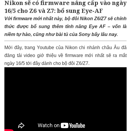
Nikon sẽ có firmware nâng cấp vào ngày
16/5 cho Z6 và Z7: bổ sung Eye-AF
Với firmware mới nhất này, bộ đôi Nikon Z6/Z7 sẽ chính
thức được bổ sung thêm tính năng Eye AF – vốn là
niềm tự hào, cũng như bài tủ của Sony bấy lâu nay.
Mới đây, trang Youtube của Nikon chi nhánh châu Âu đã
đăng tải video giớ thiệu về firmware mới nhất sẽ ra mắt
ngày 16/5 tới đây dành cho bộ đôi Z6/Z7.