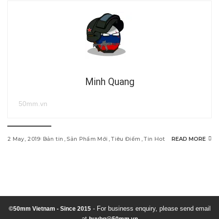
Minh Quang
50mm.vn
2 May, 2019
Bản tin
Sản Phẩm Mới
Tiêu Điểm
Tin Hot
READ MORE
w
i
n
d
- For business enquiry, please send email
©50mm Vietnam - Since 2015
at
huybq@50mm.vn