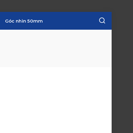
Góc nhìn 50mm
w
i
n
d
o
w