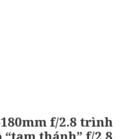
180mm f/2.8 trình
ộ “tam thánh” f/2.8