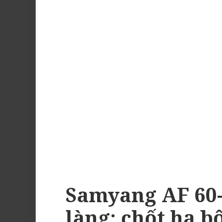
Samyang AF 60-
làng: chốt hạ b