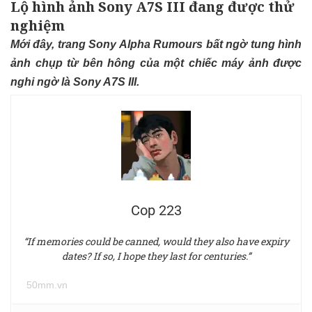
Lộ hình ảnh Sony A7S III đang được thử
nghiệm
Mới đây, trang Sony Alpha Rumours bất ngờ tung hình
ảnh chụp từ bên hông của một chiếc máy ảnh được
nghi ngờ là Sony A7S III.
Cop 223
“If memories could be canned, would they also have expiry
dates? If so, I hope they last for centuries.”
50mm.vn