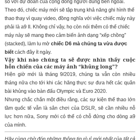
so với dự đoán của cộng đồng người dùng bên ngoài.
Theo đó, chiếc máy mới sẽ tập trung khả năng ghi hình thể
thao thay vì quay video, đồng nghĩa với việc chiếc máy này
phải là a9 II. Không chỉ vậy, họ còn nói thêm có thể chiếc
máy này sẽ mang theo cảm biến ảnh dạng “xếp chồng”
(stacked), làm lu mờ
chiếc D6 mà chúng ta vừa được
biết
cách đây ít ngày.
Vậy khi nào chúng ta sẽ được nhìn thấy cuộc
hỗn chiến của các máy ảnh “khủng long”?
Hiện giờ mới là tháng 9/2019, chúng ta vẫn còn nhiều
tháng nữa cho tới khi các hãng thực sự đưa hết các quân
bài khủng vào bàn đấu Olympic và Euro 2020.
Nhưng chắc chắn một điều rằng, các sự kiện thể thao lớn
tầm quốc tế vẫn là sân chơi của DSLR, sẽ cần nhiều nỗ
lực hơn nữa, Sony mới có thể có chỗ đứng cho dòng a9
của mình.
Hãy cùng chờ đón những thông tin rò rỉ mới nhất của tất cả