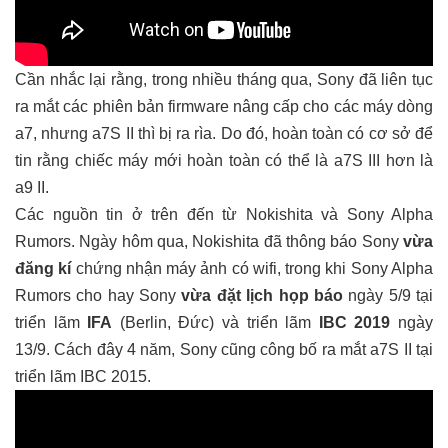
Cần nhắc lại rằng, trong nhiều tháng qua, Sony đã liên tục
ra mắt các phiên bản firmware nâng cấp cho các máy dòng
a7, nhưng a7S II thì bị ra rìa. Do đó, hoàn toàn có cơ sở để
tin rằng chiếc máy mới hoàn toàn có thể là a7S III hơn là
a9 II.
Các nguồn tin ở trên đến từ Nokishita và Sony Alpha
Rumors. Ngày hôm qua, Nokishita đã thông báo Sony
vừa
đăng kí
chứng nhận máy ảnh có wifi, trong khi Sony Alpha
Rumors cho hay Sony
vừa đặt lịch họp báo
ngày 5/9 tại
triển lãm
IFA
(Berlin, Đức) và triển lãm
IBC 2019
ngày
13/9. Cách đây 4 năm, Sony cũng công bố ra mắt a7S II tại
triển lãm IBC 2015.