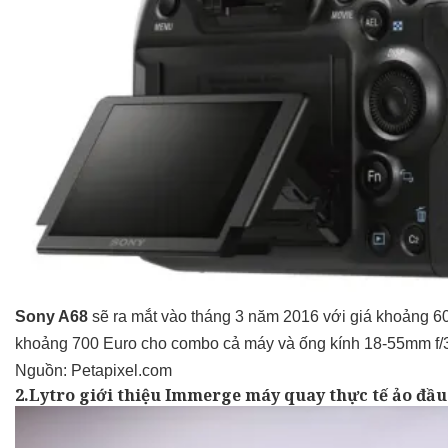
Sony A68
sẽ ra mắt vào tháng 3 năm 2016 với giá khoảng 6
khoảng 700 Euro cho combo cả máy và ống kính 18-55mm f/3
Nguồn:
Petapixel.com
2.Lytro giới thiệu Immerge máy quay thực tế ảo đầu