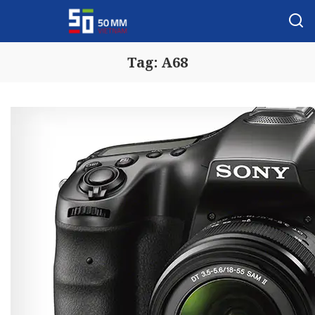
Tag:
A68