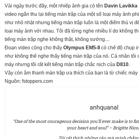
Vài ngày trước đây, một nhiếp ảnh gia có tên
Davin Lavikka
video ngắn thu lại tiếng màn trập của một số loại máy ảnh p
như nhỏ nhặt nhưng tiếng màn trập luôn là một điểm thú vị 
loại máy ảnh với nhau. Tôi đã từng nghe nhiều lí do không t
tiếng màn trập nghe không thật, không sướng…
Đoạn video cũng cho thấy
Olympus EM5-II
có chế độ chụp im
như không thể nghe thấy tiếng màn trập của nó. Cá nhân tôi
máy nhưng tôi rất kết tiếng màn trập chắc nịch của
D810
.
Vậy còn âm thanh màn trập ưa thích của bạn là từ chiếc máy
Nguồn:
fstoppers.com
anhquanal
“One of the most courageous decision you’ll ever make is to fina
your heart and soul” – Brigitte Nico
Tôi rất thích những câu mà mình chẳng