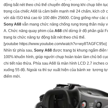
động bắt nét theo chủ thể chuyển động trong khi chụp liên tụ
trọng của chiếc A68 là cảm biến mạnh mẽ 24 chấm, kích cỡ 
với dải ISO khá cao từ 100 đến 25600. Cũng giống như các 
Sony A68
vẫn mang chức năng chống rung trong thân máy và
A. Chức năng quay phim của
A68
chỉ dừng ở độ phân giải Fu
trang bị chức năng tự động bắt nét theo chủ thể.
[youtube https://www.youtube.com/watch?v=wy8TAGFC95o]
Nhìn từ phía sau,
Sony
A68
được trang bị khung ngắm điện
100% khuôn hình, giúp người chụp hoàn toàn làm chủ bố cụ
chi tiết nào thừa. Phía sau A68 là màn hình LCD 2.7 inches c
xuống 55 độ. Ngoài ra thì sự xuất hiện của bánh xe tương t
điểm mới.