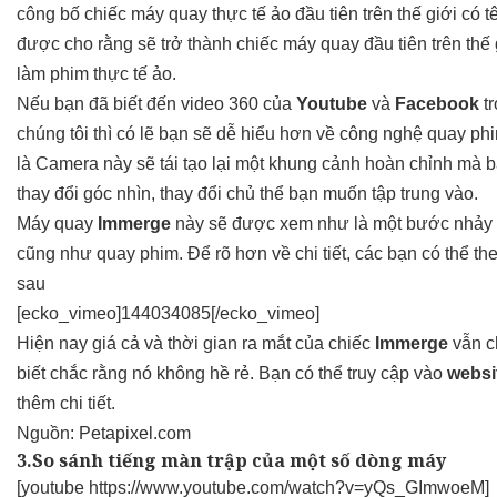
công bố chiếc máy quay thực tế ảo đầu tiên trên thế giới có 
được cho rằng sẽ trở thành chiếc máy quay đầu tiên trên thế
làm phim thực tế ảo.
Nếu bạn đã biết đến video 360 của
Youtube
và
Facebook
tr
chúng tôi thì có lẽ bạn sẽ dễ hiểu hơn về công nghệ quay ph
là Camera này sẽ tái tạo lại một khung cảnh hoàn chỉnh mà b
thay đổi góc nhìn, thay đổi chủ thể bạn muốn tập trung vào.
Máy quay
Immerge
này sẽ được xem như là một bước nhảy v
cũng như quay phim. Để rõ hơn về chi tiết, các bạn có thể th
sau
[ecko_vimeo]144034085[/ecko_vimeo]
Hiện nay giá cả và thời gian ra mắt của chiếc
Immerge
vẫn c
biết chắc rằng nó không hề rẻ. Bạn có thể truy cập vào
websi
thêm chi tiết.
Nguồn:
Petapixel.com
3.So sánh tiếng màn trập của một số dòng máy
[youtube https://www.youtube.com/watch?v=yQs_GImwoeM]