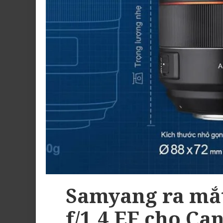
Samyang ra mắ
f/1.4 EF cho Ca