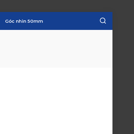
Góc nhìn 50mm
w
i
n
d
o
w