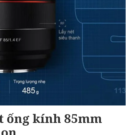
t ống kính 85mm
non