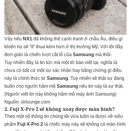
Vậy nếu
NX1
đã không thể cạnh tranh ở châu Âu, điều gì
khiến họ sẽ “ít” thua kém hơn ở thị trường Mỹ. Với tôi đây
đơn giản là chiến lượt cắt lỗ của
Samsung
mà thôi.
Tuy nhiên đây là tin tức mà một tờ báo viết lại, nghĩa là
chưa có bất cứ một sự xác nhận hay bằng chứng gì điều
này là chính thức từ
Samsung
. Tuy nhiên sẽ thật sự đáng
buồn cho người hâm mộ
Samsung
nếu tin này là sự thật.
(Người viết tin này không hâm mộ máy ảnh Samsung)
Nguồn: slrlounge.com
2. Fuji X-Pro 2 sẽ không xoay được màn hình?
Theo một số thông tin chúng tôi vừa tuồn ra được về siêu
phẩm
Fuji X-Pro 2
là chiếc máy này sẽ không có màn hình