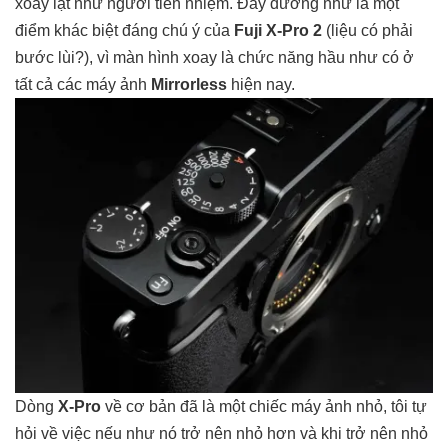
xoay lật như người tiền nhiệm. Đây dường như là một
điểm khác biệt đáng chú ý của
Fuji X-Pro 2
(liệu có phải
bước lùi?), vì màn hình xoay là chức năng hầu như có ở
tất cả các máy ảnh
Mirrorless
hiện nay.
Dòng
X-Pro
về cơ bản đã là một chiếc máy ảnh nhỏ, tôi tự
hỏi về việc nếu như nó trở nên nhỏ hơn và khi trở nên nhỏ