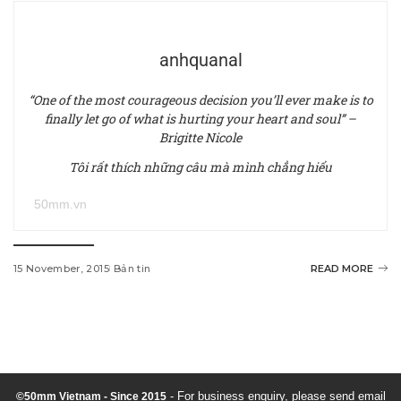
anhquanal
“One of the most courageous decision you’ll ever make is to
finally let go of what is hurting your heart and soul” –
Brigitte Nicole
Tôi rất thích những câu mà mình chẳng hiểu
50mm.vn
15 November, 2015
Bản tin
READ MORE
w
i
n
d
- For business enquiry, please send email
©50mm Vietnam - Since 2015