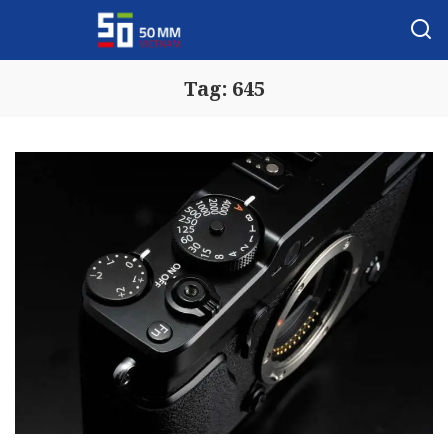
Tag:
645