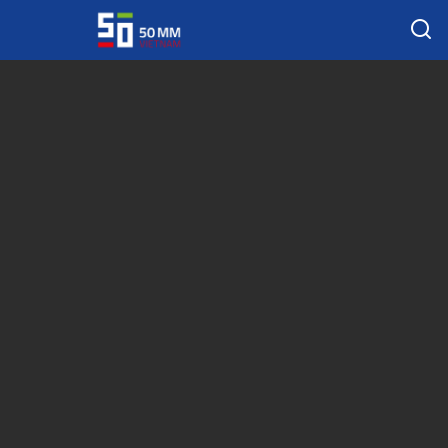
Tag:
6400