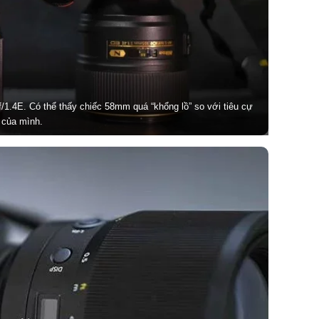
/1.4E. Có thể thấy chiếc 58mm quá “khổng lồ” so với tiêu cự
của mình.