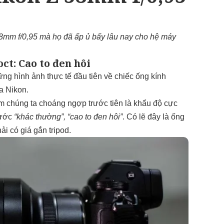
8mm f/0,95 mà họ đã ấp ủ bấy lâu nay cho hệ máy
ct: Cao to đen hôi
ng hình ảnh thực tế đầu tiên về chiếc ống kính
a Nikon.
m chúng ta choáng ngợp trước tiên là khẩu độ cực
hước
“khác thường”, “cao to đen hôi”
. Có lẽ đây là ống
ải có giá gắn tripod.