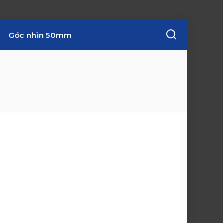
Góc nhìn 50mm
w
i
n
d
o
w