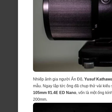
Nhiếp ảnh gia người Ấn Độ,
Yusuf Kathawa
mẫu. Ngay lập tức ông đã chụp thử vài kiểu
105mm f/1.4E ED Nano
, vốn là một ống kín
200mm.