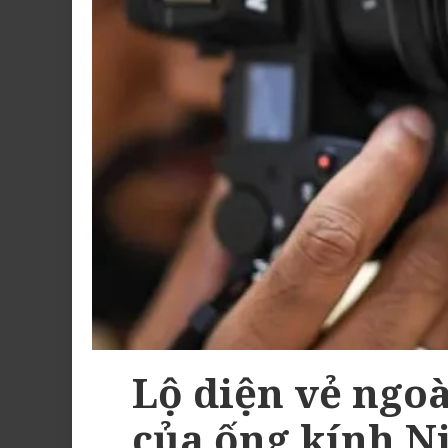
Lộ diện vẻ ngo
của ống kính N