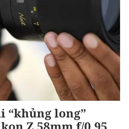
ài “khủng long”
ikon Z 58mm f/0,95