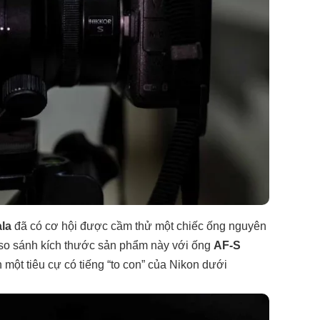
la
đã có cơ hội được cầm thử một chiếc ống nguyên
 so sánh kích thước sản phẩm này với ống
AF-S
h một tiêu cự có tiếng “to con” của Nikon dưới