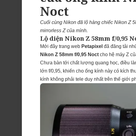
Noct
Cuối cùng Nikon đã lộ hàng chiếc Nikon Z 5
mirrorless Z của mình.
Lộ diện Nikon Z 58mm f/0,95 No
Mới đây trang web
Petapixel
đã đăng tải nhữ
Nikon Z 58mm f/0,95 Noct
cho hệ máy Z củ
Chưa bàn tới chất lượng quang học, điều là
lớn f/0,95, khiến cho ống kính này có kích t
kính không phải tele duy nhất trên thế giới ph