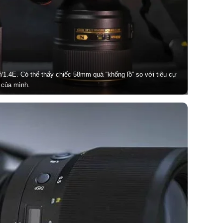
/1.4E. Có thể thấy chiếc 58mm quá “khổng lồ” so với tiêu cự
của mình.