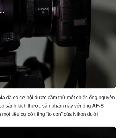
la
đã có cơ hội được cầm thử một chiếc ống nguyên
 so sánh kích thước sản phẩm này với ống
AF-S
h một tiêu cự có tiếng “to con” của Nikon dưới