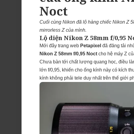
Noct
Cuối cùng Nikon đã lộ hàng chiếc Nikon Z 5
mirrorless Z của mình.
Lộ diện Nikon Z 58mm f/0,95 No
Mới đây trang web
Petapixel
đã đăng tải nhữ
Nikon Z 58mm f/0,95 Noct
cho hệ máy Z củ
Chưa bàn tới chất lượng quang học, điều là
lớn f/0,95, khiến cho ống kính này có kích t
kính không phải tele duy nhất trên thế giới ph