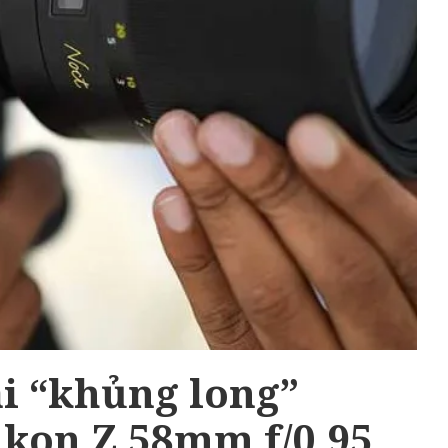
ài “khủng long”
ikon Z 58mm f/0,95