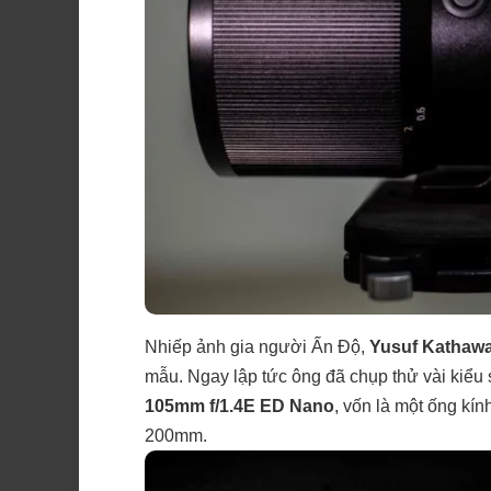
Nhiếp ảnh gia người Ấn Độ,
Yusuf Kathawa
mẫu. Ngay lập tức ông đã chụp thử vài kiểu
105mm f/1.4E ED Nano
, vốn là một ống kín
200mm.