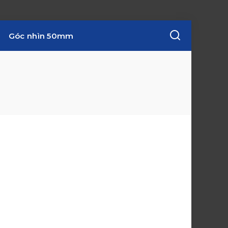
Góc nhìn 50mm
w
i
n
d
o
w