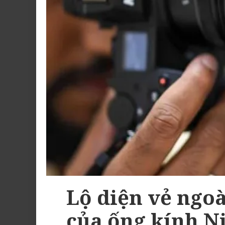
Lộ diện vẻ ngo
của ống kính N