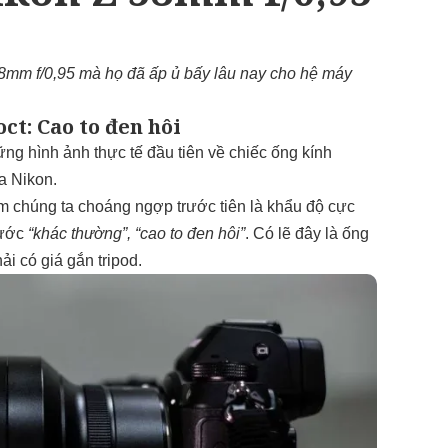
8mm f/0,95 mà họ đã ấp ủ bấy lâu nay cho hệ máy
ct: Cao to đen hôi
ng hình ảnh thực tế đầu tiên về chiếc ống kính
a Nikon.
m chúng ta choáng ngợp trước tiên là khẩu độ cực
hước
“khác thường”, “cao to đen hôi”
. Có lẽ đây là ống
ải có giá gắn tripod.