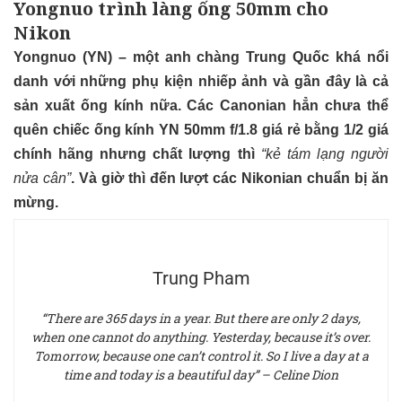
Yongnuo trình làng ống 50mm cho
Nikon
Yongnuo (YN) – một anh chàng Trung Quốc khá nổi
danh với những phụ kiện nhiếp ảnh và gần đây là cả
sản xuất ống kính nữa. Các Canonian hẳn chưa thể
quên chiếc ống kính YN 50mm f/1.8 giá rẻ bằng 1/2 giá
chính hãng nhưng chất lượng thì
“kẻ tám lạng người
nửa cân”
. Và giờ thì đến lượt các Nikonian chuẩn bị ăn
mừng.
Trung Pham
“There are 365 days in a year. But there are only 2 days,
when one cannot do anything. Yesterday, because it’s over.
Tomorrow, because one can’t control it. So I live a day at a
time and today is a beautiful day” – Celine Dion