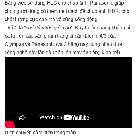
Bằng việc sử dụng HLG cho chụp ảnh, Panasonic giúp
cho người dùng có thểm một cách để chụp ảnh HDR, cho
chất lượng cực cao mà vô cùng sống động.
Thứ 2 là “
chế độ phân giải cao
“. Đây là tính năng không hề
xa lạ trên các sản phẩm trang bị cảm biến m4/3 của
Olympus và Panasonic (và 2 hãng này cùng nhau đưa
công nghệ này lần đầu tiên lên máy ảnh ống kính rời).
Dịch chuyển cảm biến trong thân