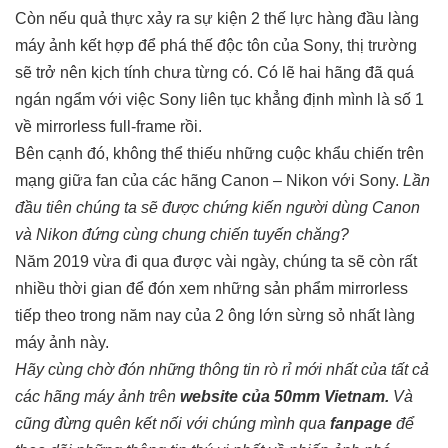
Còn nếu quả thực xảy ra sự kiện 2 thế lực hàng đầu làng
máy ảnh kết hợp để phá thế độc tôn của Sony, thị trường
sẽ trở nên kịch tính chưa từng có. Có lẽ hai hãng đã quá
ngán ngẩm với việc Sony liên tục khẳng định mình là số 1
về mirrorless full-frame rồi.
Bên cạnh đó, không thể thiếu những cuộc khẩu chiến trên
mạng giữa fan của các hãng Canon – Nikon với Sony.
Lần
đầu tiên chúng ta sẽ được chứng kiến người dùng Canon
và Nikon đứng cùng chung chiến tuyến chăng?
Năm 2019 vừa đi qua được vài ngày, chúng ta sẽ còn rất
nhiều thời gian để đón xem những sản phẩm mirrorless
tiếp theo trong năm nay của 2 ông lớn sừng sỏ nhất làng
máy ảnh này.
Hãy cùng chờ đón những thông tin rò rỉ mới nhất của tất cả
các hãng máy ảnh trên
website của 50mm Vietnam
.
Và
cũng đừng quên kết nối với chúng mình qua
fanpage
để