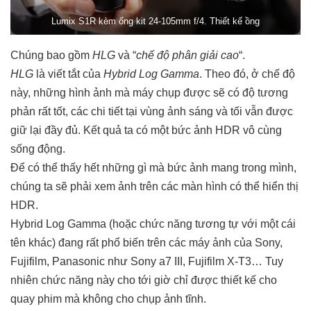
Lumix S1R kèm ống kit 24-105mm f/4. Thiết kế ồng
Chúng bao gồm
HLG
và “
chế độ phân giải cao
“.
HLG
là viết tắt của
Hybrid Log Gamma
. Theo đó, ở chế độ
này, những hình ảnh mà máy chụp được sẽ có độ tương
phản rất tốt, các chi tiết tại vùng ảnh sáng và tối vẫn được
giữ lại đầy đủ. Kết quả ta có một bức ảnh HDR vô cùng
sống động.
Để có thể thấy hết những gì mà bức ảnh mang trong mình,
chúng ta sẽ phải xem ảnh trên các màn hình có thể hiển thị
HDR.
Hybrid Log Gamma (hoặc chức năng tương tự với một cái
tên khác) đang rất phổ biến trên các máy ảnh của Sony,
Fujifilm, Panasonic như Sony a7 III, Fujifilm X-T3… Tuy
nhiên chức năng này cho tới giờ chỉ được thiết kế cho
quay phim mà không cho chụp ảnh tĩnh.