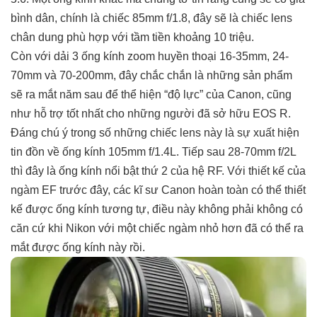
bình dân, chính là chiếc 85mm f/1.8, đây sẽ là chiếc lens
chân dung phù hợp với tầm tiền khoảng 10 triệu.
Còn với dải 3 ống kính zoom huyền thoại 16-35mm, 24-
70mm và 70-200mm, đây chắc chắn là những sản phẩm
sẽ ra mắt năm sau để thể hiện “độ lực” của Canon, cũng
như hỗ trợ tốt nhất cho những người đã sở hữu EOS R.
Đáng chú ý trong số những chiếc lens này là sự xuất hiện
tin đồn về ống kính 105mm f/1.4L. Tiếp sau 28-70mm f/2L
thì đây là ống kính nổi bật thứ 2 của hệ RF. Với thiết kế của
ngàm EF trước đây, các kĩ sư Canon hoàn toàn có thể thiết
kế được ống kính tương tự, điều này không phải không có
căn cứ khi Nikon với một chiếc ngàm nhỏ hơn đã có thể ra
mắt được ống kính này rồi.