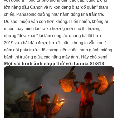
với dòng a7, phủ từ phổ thông đến cao cấp, cùng 2 ông
lớn hàng đầu Canon và Nikon đang ồ ạt “đổ quân” tham
chiến, Panasonic dường như hành động khá trậm trễ.
Dù sao, muộn vẫn còn hơn không. Hiển nhiên, không ai
muốn thấy mình tạo ra xu hướng mới cho thị trường,
nhưng “đứa khác” lại làm công tác quảng bá tốt hơn.
2019 vừa bắt đầu được hơn 1 tuần, chúng ta vẫn còn 1
năm dài phía trước để chứng kiến cuộc tranh giành miếng
bánh thị trường giữa các hãng máy ảnh . Hãy chờ xem!
Một vài hình ảnh chụp thử với Lumix S1/S1R