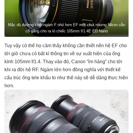
Mặc dù đường kính ngàm F nhỏ hơn EF một chút nhưng Nikon vẫn
cố gắng cho ra lò chiếc 105mm f/1.4E ED Nano
Tuy vậy có thể họ cảm thấy không cần thiết nên hệ EF cho
tới giờ chưa có bất kì thông tin về sự xuất hiện của ống
kính 105mm f/1.4. Thay vào đó, Canon “ỉm hàng” cho tới
khi ra đời hệ RF. Ngàm lớn hơn đồng nghĩa với thiết kế
cấu trúc ống tele khẩu to như thế này sẽ dễ dàng thực hiện
hơn.