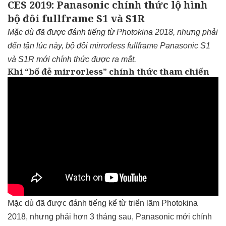
CES 2019: Panasonic chính thức lộ hình
bộ đôi fullframe S1 và S1R
Mặc dù đã được đánh tiếng từ Photokina 2018, nhưng phải
đến tận lúc này, bộ đôi mirrorless fullframe Panasonic S1
và S1R mới chính thức được ra mắt.
Khi “bố đẻ mirrorless” chính thức tham chiến
Mặc dù đã được đánh tiếng kể từ triển lãm Photokina
2018, nhưng phải hơn 3 tháng sau, Panasonic mới chính