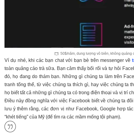
50$/năm, dung lượng vô biên, không quảng c
Ví dụ nhé, khi các bạn chat với bạn bè trên messenger về
toàn quảng cáo trà sữa. Bạn cảm thấy bối rối và tự hỏi Fa
đó, họ đang do thám bạn. Những gì chúng ta làm trên Fac
tranh tổng thể, từ việc chúng ta thích gì, hay việc chúng ta
họ biết tất cả những gì chúng ta có trong điện thoại và vị trí 
Điều này đồng nghĩa với việc Facebook biết về chúng ta đô
lưu ý thêm rằng, các đơn vị như Facebook, Google hợp tác 
“khét tiếng” của Mỹ (để tìm ra các mầm mống tội phạm).