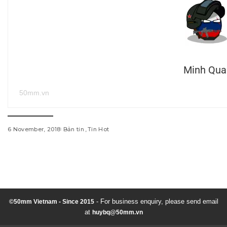
Minh Qua
50mm.vn
6 November, 2018
Bản tin
Tin Hot
w
i
n
d
- For business enquiry, please send email
©50mm Vietnam - Since 2015
at
huybq@50mm.vn
o