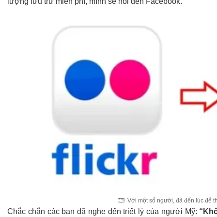
lượng lưu trữ miễn phí, mình sẽ nói đến Facebook.
Với một số người, đã đến lúc để t
Chắc chắn các bạn đã nghe đến triết lý của người Mỹ:
“Khô