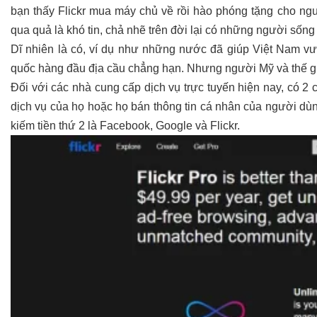
bạn thấy Flickr mua máy chủ về rồi hào phóng tặng cho n
qua quả là khó tin, chả nhẽ trên đời lại có những người sốn
Dĩ nhiên là có, ví dụ như những nước đã giúp Việt Nam vư
quốc hàng đầu địa cầu chẳng hạn. Nhưng người Mỹ và thế gi
Đối với các nhà cung cấp dịch vụ trực tuyến hiện nay, có 2 c
dịch vụ của họ hoặc họ bán thông tin cá nhân của người dù
kiếm tiền thứ 2 là Facebook, Google và Flickr.