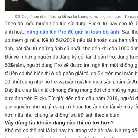
Cuộc “hôn nhân” tưởng tốt mà lại không tốt với một số người. Từ na
Theo đó, nếu muốn tiếp tục sử dụng Flickr, từ nay cho tới
ảnh hoặc
nâng cấp lên Pro để giữ lại toàn bộ ảnh
. Sau th
up thêm gì nữa. Kể từ 5/2/2019 nếu tài khoản của bạn vẫn
ảnh, bắt đầu từ những ảnh cũ nhất, cho đến khi còn 1000 ảnh
Đối với những người đã đăng ký gói tài khoản Pro, dung lư
50$/năm, người dùng Pro sẽ được trải nghiệm một không g
tải lên có thể hiển thị ở độ phân giải tối đa 5K trên mọi màn 
10 phút cũng như hỗ trợ và giảm giá khi mua sản phẩm từ
A
Đây thực sự là tin tức không đáng mong đợi cho những ngườ
bức ảnh trên Flickr. Từ giờ đến năm đầu năm 2019, người d
giữ nguyên những gì đang có hoặc lọc ảnh rồi tải về máy t
hơn nếu như chúng ta không lưu trữ ảnh theo album.
Vậy dùng tài khoản dạng nào thì có lợi hơn?
Khó mà có thể nói là lợi hay hại trong vấn đề này. Nhưng đ