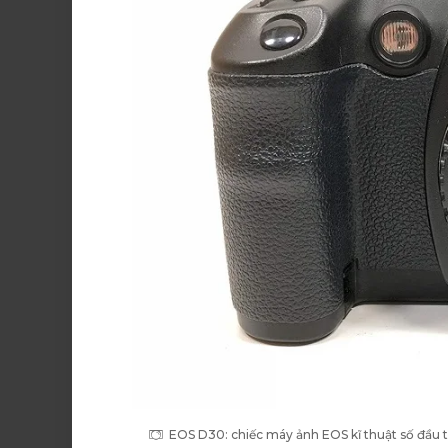
EOS D30: chiếc máy ảnh EOS kĩ thuật số đầu 