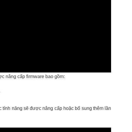
ược
nâng cấp firmware
bao gồm:
0
ác tính năng sẽ được nâng cấp hoặc bổ sung thêm lần