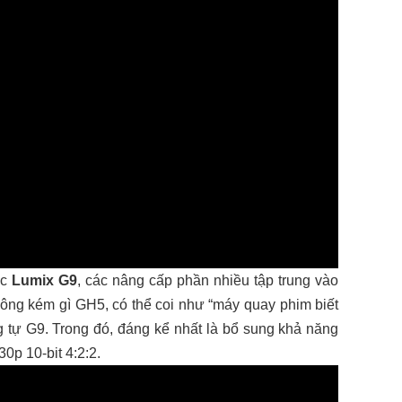
ếc
Lumix G9
, các nâng cấp phần nhiều tập trung vào
ng kém gì GH5, có thể coi như “máy quay phim biết
 tự G9. Trong đó, đáng kể nhất là bổ sung khả năng
0p 10-bit 4:2:2.