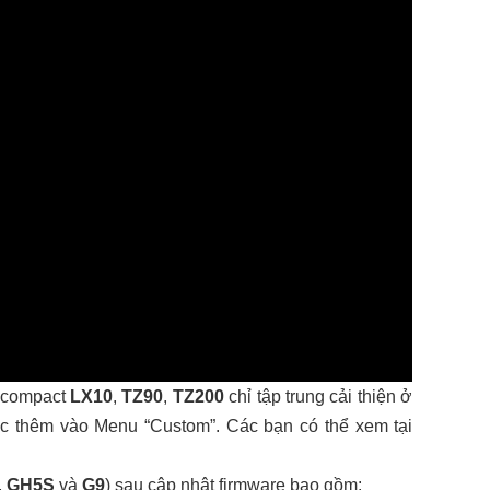
 compact
LX10
,
TZ90
,
TZ200
chỉ tập trung cải thiện ở
được thêm vào Menu “Custom”. Các bạn có thể xem tại
,
GH5S
và
G9
) sau cập nhật firmware bao gồm: