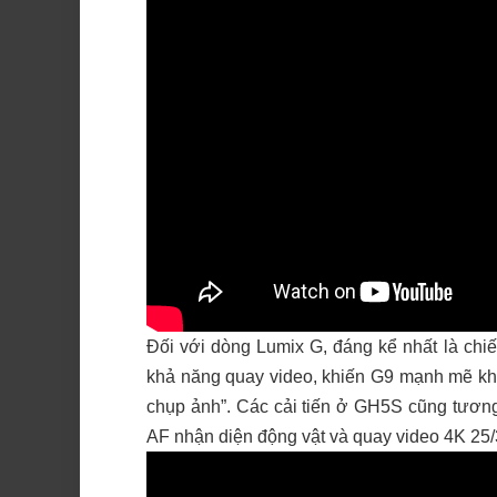
Đối với dòng Lumix G, đáng kể nhất là chi
khả năng quay video, khiến G9 mạnh mẽ khô
chụp ảnh”. Các cải tiến ở GH5S cũng tương
AF nhận diện động vật và quay video 4K 25/3