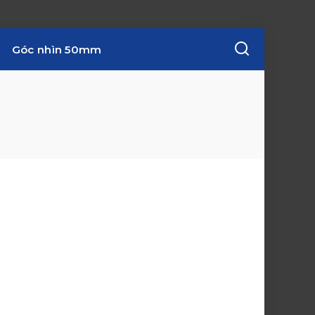
Góc nhìn 50mm
w
i
n
d
o
w