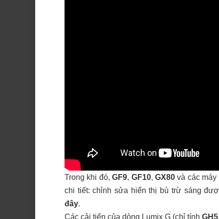
Trong khi đó,
GF9
,
GF10
,
GX80
và các máy
chi tiết: chỉnh sửa hiển thị bù trừ sáng 
đây
.
Các cải tiến của dòng Lumix G (chỉ tính
GH5