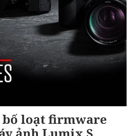
 bố loạt firmware
áy ảnh Lumix S,