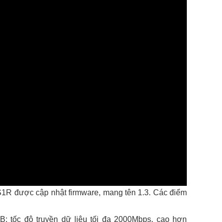
 S1R được cập nhật firmware, mang tên 1.3. Các điểm
: tốc độ truyền dữ liệu tối đa 2000Mbps, cao hơn