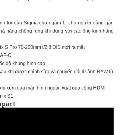
ính for của Sigma cho ngàm L, cho người dùng gán
khả năng chống rung khi dùng với các ống kính hãng
ix S Pro 70-200mm f/2.8 OIS mới ra mắt
 AF-C
tốc độ khung hình cao
sau khi được chỉnh sửa và chuyển đổi từ ảnh RAW từ
 khi xem qua màn hình ngoài, xuất qua cổng HDMI
mix S1
mpact