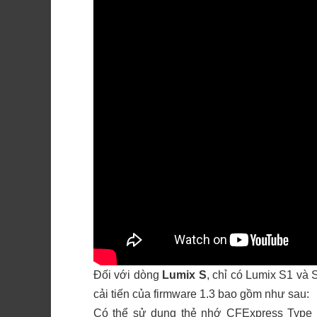
Đối với dòng
Lumix S
, chỉ có Lumix S1 và
cải tiến của firmware 1.3 bao gồm như sau:
Có thể sử dụng thẻ nhớ CFExpress Type B