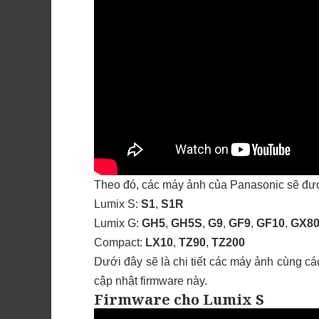
Theo đó, các máy ảnh của Panasonic sẽ đ
Lumix S:
S1
,
S1R
Lumix G:
GH5
,
GH5S
,
G9
,
GF9
,
GF10
,
GX8
Compact:
LX10
,
TZ90
,
TZ200
Dưới đây sẽ là chi tiết các máy ảnh cùng c
cập nhật firmware này.
Firmware cho Lumix S