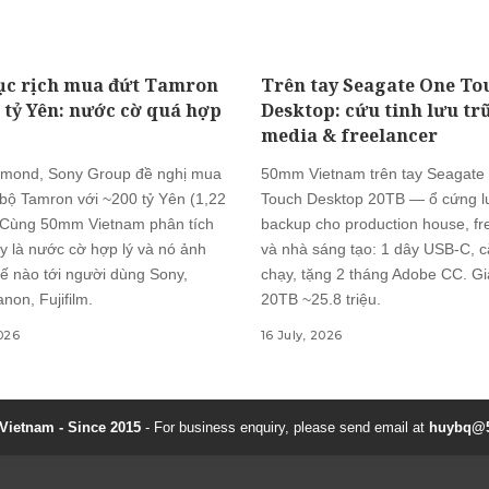
ục rịch mua đứt Tamron
Trên tay Seagate One To
0 tỷ Yên: nước cờ quá hợp
Desktop: cứu tinh lưu tr
media & freelancer
mond, Sony Group đề nghị mua
50mm Vietnam trên tay Seagate
 bộ Tamron với ~200 tỷ Yên (1,22
Touch Desktop 20TB — ổ cứng lư
 Cùng 50mm Vietnam phân tích
backup cho production house, fr
y là nước cờ hợp lý và nó ảnh
và nhà sáng tạo: 1 dây USB-C, c
ế nào tới người dùng Sony,
chạy, tặng 2 tháng Adobe CC. G
non, Fujifilm.
20TB ~25.8 triệu.
2026
16 July, 2026
ietnam - Since 2015
- For business enquiry, please send email at
huybq@