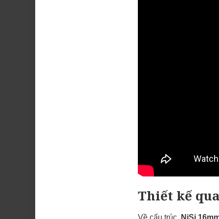
Thiết kế qu
Về cấu trúc,
NiSi 16mm 