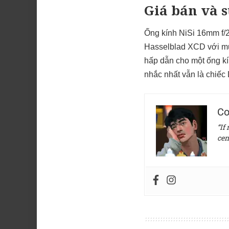
Giá bán và 
Ống kính NiSi 16mm f/
Hasselblad XCD với m
hấp dẫn cho một ống kí
nhắc nhất vẫn là chiếc
Co
“If
cen