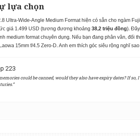
sự lựa chọn
2.8 Ultra-Wide-Angle Medium Format hiện có sẵn cho ngàm Fuji
ức giá 1.499 USD (tương đương khoảng
38,2 triệu đồng
). Đâ
nh medium format chuyên dụng. Nếu bạn đang phân vân, đối thủ
Laowa 15mm f/4.5 Zero-D
. Anh em thích góc siêu rộng nghĩ sa
p 223
 memories could be canned, would they also have expiry dates? If so, I 
turies.”