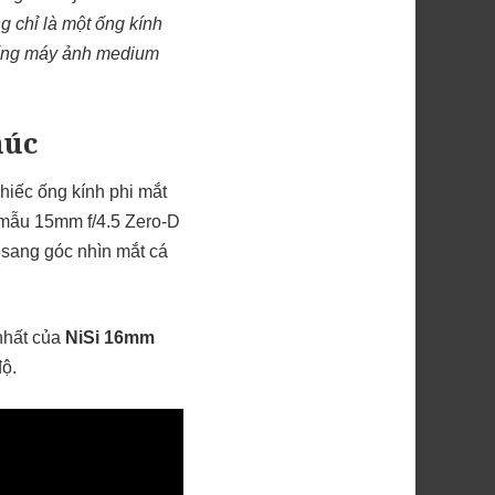
g chỉ là một ống kính
thống máy ảnh medium
húc
hiếc ống kính phi mắt
mẫu 15mm f/4.5 Zero-D
 sang góc nhìn mắt cá
 nhất của
NiSi 16mm
độ.