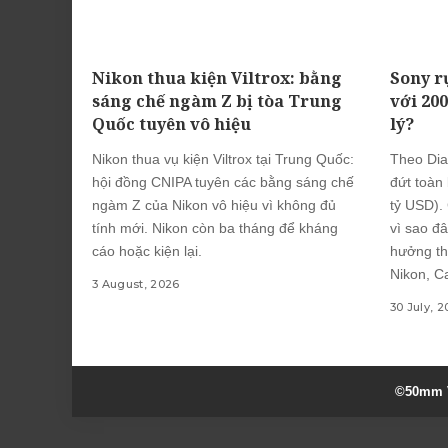
Nikon thua kiện Viltrox: bằng
Sony r
sáng chế ngàm Z bị tòa Trung
với 20
Quốc tuyên vô hiệu
lý?
Nikon thua vụ kiện Viltrox tại Trung Quốc:
Theo Dia
hội đồng CNIPA tuyên các bằng sáng chế
đứt toàn
ngàm Z của Nikon vô hiệu vì không đủ
tỷ USD).
tính mới. Nikon còn ba tháng để kháng
vì sao đâ
cáo hoặc kiện lại.
hưởng th
Nikon, Ca
3 August, 2026
30 July, 
©50mm V