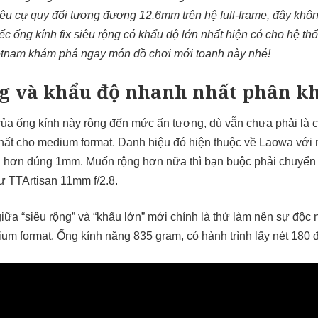
êu cự quy đổi tương đương 12.6mm trên hệ full-frame, đây khôn
iếc ống kính fix siêu rộng có khẩu độ lớn nhất hiện có cho hệ 
tnam khám phá ngay món đồ chơi mới toanh này nhé!
ng và khẩu độ nhanh nhất phân k
ủa ống kính này rộng đến mức ấn tượng, dù vẫn chưa phải là c
nhất cho medium format. Danh hiệu đó hiện thuộc về
Laowa
với 
nh hơn đúng 1mm. Muốn rộng hơn nữa thì bạn buộc phải chuyển
 TTArtisan 11mm f/2.8.
giữa “siêu rộng” và “khẩu lớn” mới chính là thứ làm nên sự độc
ium format. Ống kính nặng 835 gram, có hành trình lấy nét 180 