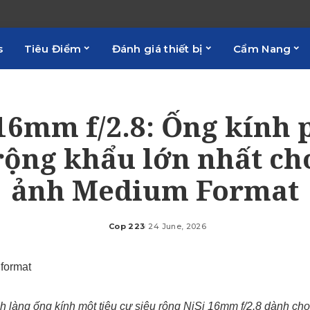
s
Tiêu Điểm
Đánh giá thiết bị
Cẩm Nang
16mm f/2.8: Ống kính
rộng khẩu lớn nhất c
ảnh Medium Format
Cop 223
24 June, 2026
Posted
by
nh làng ống kính một tiêu cự siêu rộng NiSi 16mm f/2.8 dành ch