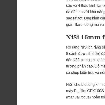
cầu và 4 thấu kính tán 
rìa đến rìa với khả năn
sao rất tốt. Ống kính 
giảm flare, bóng ma và 
NiSi 16mm f/
Rõ ràng NiSi tin rằng s
8 cánh được thiết kế đặc
đến f/22, trong khi kh
tương phản cao. Độ méo
cả chụp kiến trúc và nội
NiSi cho biết ống kính 
máy
Fujifilm GFX100S I
(manual focus) hoàn toàn