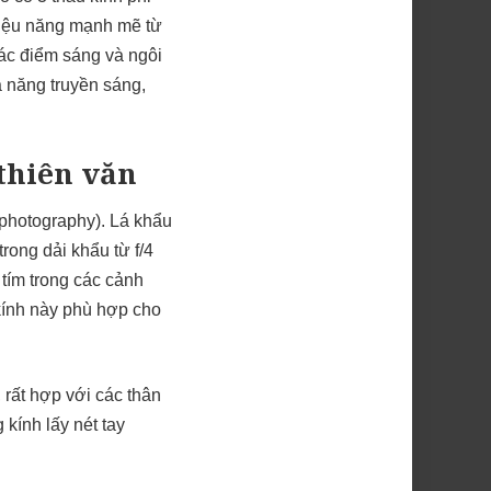
“hiệu năng mạnh mẽ từ
các điểm sáng và ngôi
ả năng truyền sáng,
 thiên văn
ophotography). Lá khẩu
trong dải khẩu từ f/4
tím trong các cảnh
kính này phù hợp cho
 rất hợp với các thân
 kính lấy nét tay