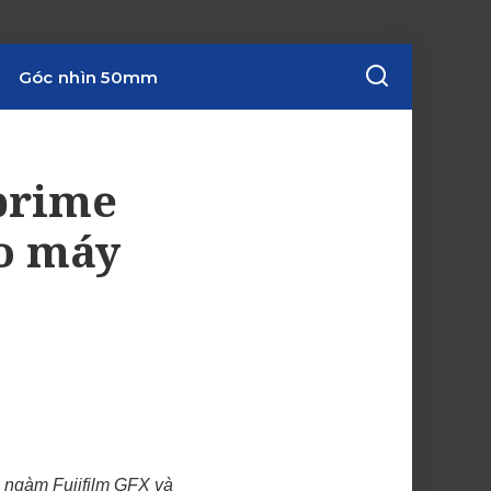
Góc nhìn 50mm
 prime
ho máy
o ngàm Fujifilm GFX và