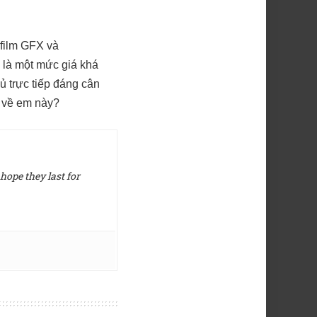
film GFX và
y là một mức giá khá
 trực tiếp đáng cân
o về em này?
hope they last for