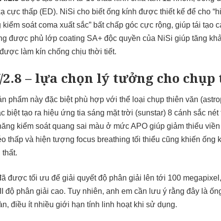
xạ cực thấp (ED). NiSi cho biết ống kính được thiết kế để cho 
g kiểm soát coma xuất sắc” bất chấp góc cực rộng, giúp tái tạo 
cũng được phủ lớp coating SA+ độc quyền của NiSi giúp tăng kh
được làm kín chống chịu thời tiết.
2.8 – lựa chọn lý tưởng cho chụp
ản phẩm này đặc biệt phù hợp với thể loại chụp thiên văn (astr
 biệt tạo ra hiệu ứng tia sáng mặt trời (sunstar) 8 cánh sắc nét 
ả năng kiểm soát quang sai màu ở mức APO giúp giảm thiểu viền 
 thấp và hiện tượng focus breathing tối thiểu cũng khiến ống 
 thất.
đã được tối ưu để giải quyết độ phân giải lên tới 100 megapixel,
I
độ phân giải cao. Tuy nhiên, anh em cần lưu ý rằng đây là ống
, điều ít nhiều giới hạn tính linh hoạt khi sử dụng.