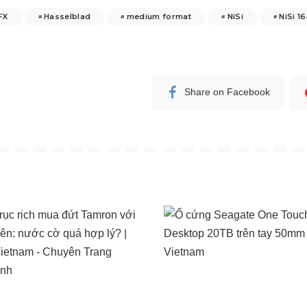
FX
Hasselblad
medium format
NiSi
NiSi 1
Share on Facebook