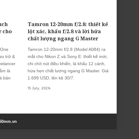
uch
Tamron 12-20mm f/2.8: thiết kế
ữ cho
lột xác, khẩu f/2.8 và lời hứa
chất lượng ngang G Master
 One
Tamron 12-20mm f/2.8 (Model A084) ra
u trữ &
mắt cho Nikon Z và Sony E: thiết kế mới,
eelancer
chi chít nút điều khiển, lá khẩu 12 cánh,
ắm là
hứa hẹn chất lượng ngang G Master. Giá
iá bản
1.699 USD, lên kệ 30/7.
15 July, 2026
50mm.vn