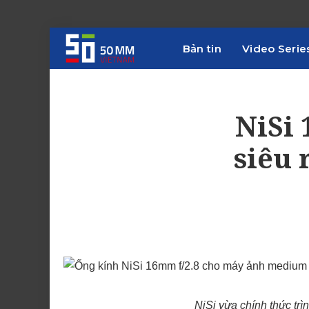
Bản tin
Video Serie
NiSi 
siêu 
NiSi vừa chính thức trì