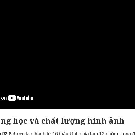
ang học và chất lượng hình ảnh
f/2.8
được tạo thành từ 16 thấu kính chia làm 12 nhóm, trong đ