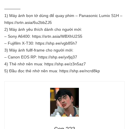
————
1) Máy ảnh bọn tớ dùng để quay phim – Panasonic Lumix S1H –
https://srtn.asia/6u2bbZJ5
2) Máy ảnh yêu thích dành cho người mới:
– Sony A6400:
https://srtn.asia/WBXhU2S5
– Fujifilm X-T30:
https://shp.ee/vgb85h7
3) Máy ảnh fullf-frame cho người mới:
– Canon EOS RP:
https://shp.ee/yxfjq37
4) Thẻ nhớ nên mua:
https://shp.ee/z3n5az7
5) Đầu đọc thẻ nhớ nên mua:
https://shp.ee/ncrd8kp