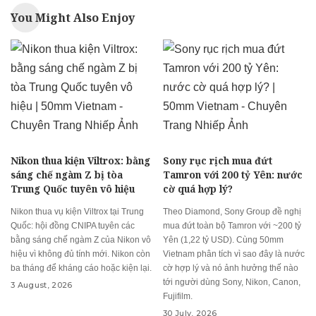
You Might Also Enjoy
Nikon thua kiện Viltrox: bằng
Sony rục rịch mua đứt
sáng chế ngàm Z bị tòa
Tamron với 200 tỷ Yên: nước
Trung Quốc tuyên vô hiệu
cờ quá hợp lý?
Nikon thua vụ kiện Viltrox tại Trung
Theo Diamond, Sony Group đề nghị
Quốc: hội đồng CNIPA tuyên các
mua đứt toàn bộ Tamron với ~200 tỷ
bằng sáng chế ngàm Z của Nikon vô
Yên (1,22 tỷ USD). Cùng 50mm
hiệu vì không đủ tính mới. Nikon còn
Vietnam phân tích vì sao đây là nước
ba tháng để kháng cáo hoặc kiện lại.
cờ hợp lý và nó ảnh hưởng thế nào
tới người dùng Sony, Nikon, Canon,
3 August, 2026
Fujifilm.
30 July, 2026