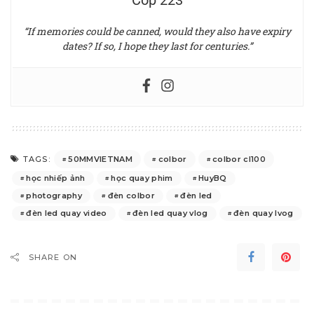
Cop 223
“If memories could be canned, would they also have expiry
dates? If so, I hope they last for centuries.”
50MMVIETNAM
colbor
colbor cl100
TAGS:
học nhiếp ảnh
học quay phim
HuyBQ
photography
đèn colbor
đèn led
đèn led quay video
đèn led quay vlog
đèn quay lvog
SHARE ON