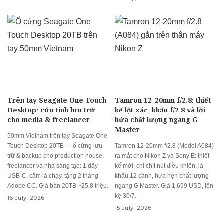
Trên tay Seagate One Touch
Tamron 12-20mm f/2.8: thiết
Desktop: cứu tinh lưu trữ
kế lột xác, khẩu f/2.8 và lời
cho media & freelancer
hứa chất lượng ngang G
Master
50mm Vietnam trên tay Seagate One
Touch Desktop 20TB — ổ cứng lưu
Tamron 12-20mm f/2.8 (Model A084)
trữ & backup cho production house,
ra mắt cho Nikon Z và Sony E: thiết
freelancer và nhà sáng tạo: 1 dây
kế mới, chi chít nút điều khiển, lá
USB-C, cắm là chạy, tặng 2 tháng
khẩu 12 cánh, hứa hẹn chất lượng
Adobe CC. Giá bản 20TB ~25.8 triệu.
ngang G Master. Giá 1.699 USD, lên
kệ 30/7.
16 July, 2026
15 July, 2026