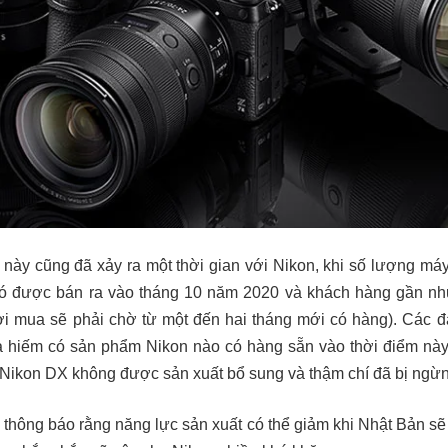
 này cũng đã xảy ra một thời gian với Nikon, khi số lượng máy
i nó được bán ra vào tháng 10 năm 2020 và khách hàng gần 
 mua sẽ phải chờ từ một đến hai tháng mới có hàng). Các đại
và hiếm có sản phẩm Nikon nào có hàng sẵn vào thời điểm này
Nikon DX không được sản xuất bổ sung và thậm chí đã bị ngừn
thông báo rằng năng lực sản xuất có thể giảm khi Nhật Bản s