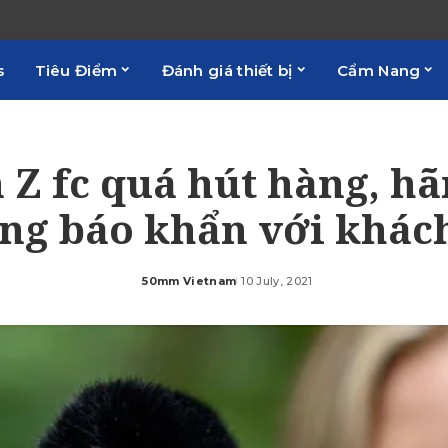
s
Tiêu Điểm
Đánh giá thiết bị
Cẩm Nang
 Z fc quá hút hàng, hã
ông báo khẩn với khác
50mm Vietnam
10 July, 2021
Posted
by