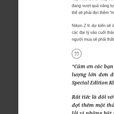
đang vượt quá năng lự
thể sẽ phải đợi thêm “
Nikon Z fc dự kiến ​​s
các đại lý vào cuối th
người mua sẽ phải thất
“Cảm ơn các bạn
lượng lớn đơn đ
Special Edition Ki
Rất tiếc là đối v
đợi thêm một thờ
lỗi vì những bất