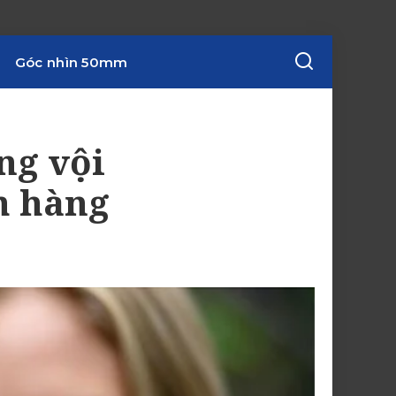
Góc nhìn 50mm
ng vội
h hàng