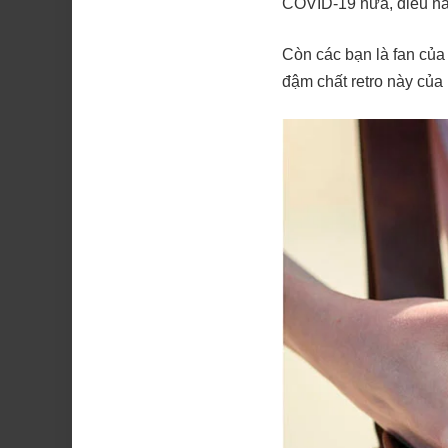
COVID-19 nữa, điều nà
Còn các bạn là fan của
đậm chất retro này của