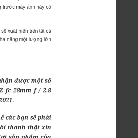
g trước máy ảnh này có
ẽ xuất hiện trên tất cả
 khả năng một lượng lớn
nhận được một số
 fc 28mm f / 2.8
2021.
hể các bạn sẽ phải
ôi thành thật xin
 đợi sản phẩm của