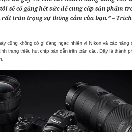
tôi sẽ cố gắng hết sức để cung cấp sản phẩm t
 rất trân trọng sự thông cảm của bạn.” – Tríc
này cũng không có gì đáng ngạc nhiên vì Nikon và các hãng c
tình trạng thiếu hụt chip bán dẫn trên toàn cầu. Đây là thành 
h.