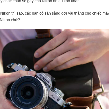
y chắc chắn sẽ gây cho Nikon nhiều khó khăn.
 Nikon thì sao, các bạn có sẵn sàng đợi vài tháng cho chiếc m
 Nikon chứ?