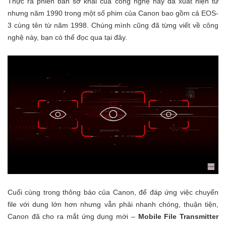
Thực ra phiên bản sơ khai của công nghệ này đã xuất hiện từ
nhưng năm 1990 trong một số phim của Canon bao gồm cả EOS-
3 cùng tên từ năm 1998. Chúng mình cũng đã từng viết về công
nghệ này, bạn có thể đọc qua
tại đây
.
Cuối cùng trong thông báo của Canon, để đáp ứng việc chuyển
file với dung lớn hơn nhưng vẫn phải nhanh chóng, thuận tiện,
Canon đã cho ra mắt ứng dụng mới –
Mobile File Transmitter