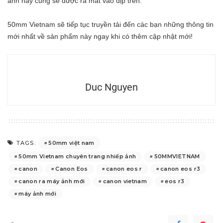
ảnh này cũng sẽ được ra mắt vào dịp trên.
50mm Vietnam sẽ tiếp tục truyền tải đến các bạn những thông tin
mới nhất về sản phẩm này ngay khi có thêm cập nhật mới!
Duc Nguyen
50mm việt nam
TAGS:
50mm Vietnam chuyên trang nhiếp ảnh
50MMVIETNAM
canon
Canon Eos
canon eos r
canon eos r3
canon ra máy ảnh mới
canon vietnam
eos r3
máy ảnh mới