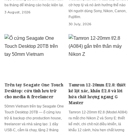
ba tháng để kháng cáo hoặc kiện lại.
cờ hợp lý và nó ảnh hưởng thế nào
tới người dùng Sony, Nikon, Canon,
3 August, 2026
Fujifilm.
30 July, 2026
Trên tay Seagate One Touch
Tamron 12-20mm f/2.8: thiết
Desktop: cứu tinh lưu trữ
kế lột xác, khẩu f/2.8 và lời
cho media & freelancer
hứa chất lượng ngang G
Master
50mm Vietnam trên tay Seagate One
Touch Desktop 20TB — ổ cứng lưu
Tamron 12-20mm f/2.8 (Model A084)
trữ & backup cho production house,
ra mắt cho Nikon Z và Sony E: thiết
freelancer và nhà sáng tạo: 1 dây
kế mới, chi chít nút điều khiển, lá
USB-C, cắm là chạy, tặng 2 tháng
khẩu 12 cánh, hứa hẹn chất lượng