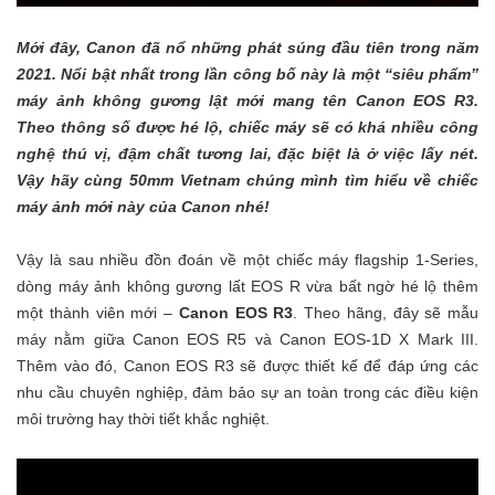
Mới đây, Canon đã nổ những phát súng đầu tiên trong năm
2021. Nổi bật nhất trong lần công bố này là một “siêu phẩm”
máy ảnh không gương lật mới mang tên Canon EOS R3.
Theo thông số được hé lộ, chiếc máy sẽ có khá nhiều công
nghệ thú vị, đậm chất tương lai, đặc biệt là ở việc lấy nét.
Vậy hãy cùng 50mm Vietnam chúng mình tìm hiểu về chiếc
máy ảnh mới này của Canon nhé!
Vậy là sau nhiều đồn đoán về một chiếc máy flagship 1-Series,
dòng máy ảnh không gương lất EOS R vừa bất ngờ hé lộ thêm
một thành viên mới –
Canon EOS R3
. Theo hãng, đây sẽ mẫu
máy nằm giữa
Canon EOS R5
và
Canon EOS-1D X Mark III
.
Thêm vào đó, Canon EOS R3 sẽ được thiết kế để đáp ứng các
nhu cầu chuyên nghiệp, đảm bảo sự an toàn trong các điều kiện
môi trường hay thời tiết khắc nghiệt.