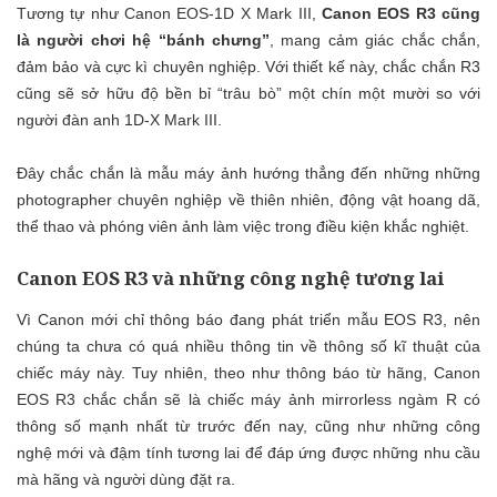
Tương tự như Canon EOS-1D X Mark III,
Canon EOS R3 cũng
là người chơi hệ “bánh chưng”
, mang cảm giác chắc chắn,
đảm bảo và cực kì chuyên nghiệp. Với thiết kế này, chắc chắn R3
cũng sẽ sở hữu độ bền bỉ “trâu bò” một chín một mười so với
người đàn anh 1D-X Mark III.
Đây chắc chắn là mẫu máy ảnh hướng thẳng đến những những
photographer chuyên nghiệp về thiên nhiên, động vật hoang dã,
thể thao và phóng viên ảnh làm việc trong điều kiện khắc nghiệt.
Canon EOS R3 và những công nghệ tương lai
Vì Canon mới chỉ thông báo đang phát triển mẫu EOS R3, nên
chúng ta chưa có quá nhiều thông tin về thông số kĩ thuật của
chiếc máy này. Tuy nhiên, theo như thông báo từ hãng, Canon
EOS R3 chắc chắn sẽ là chiếc máy ảnh mirrorless ngàm R có
thông số mạnh nhất từ trước đến nay, cũng như những công
nghệ mới và đậm tính tương lai để đáp ứng được những nhu cầu
mà hãng và người dùng đặt ra.