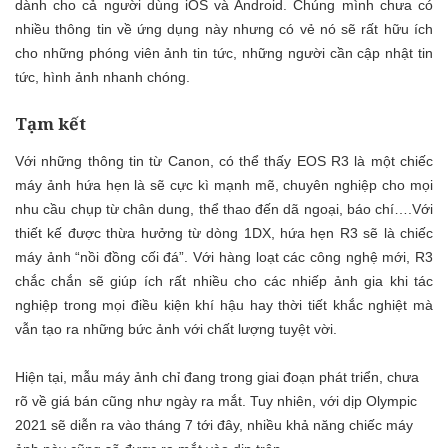
dành cho cả người dùng iOS và Android. Chúng mình chưa có
nhiều thông tin về ứng dụng này nhưng có vẻ nó sẽ rất hữu ích
cho những phóng viên ảnh tin tức, những người cần cập nhật tin
tức, hình ảnh nhanh chóng.
Tạm kết
Với những thông tin từ Canon, có thể thấy
EOS R3
là một chiếc
máy ảnh hứa hẹn là sẽ cực kì mạnh mẽ, chuyên nghiệp cho mọi
nhu cầu chụp từ chân dung, thể thao đến dã ngoại, báo chí….Với
thiết kế được thừa hưởng từ dòng 1DX, hứa hẹn R3 sẽ là chiếc
máy ảnh “nồi đồng cối đá”. Với hàng loạt các công nghệ mới, R3
chắc chắn sẽ giúp ích rất nhiều cho các nhiếp ảnh gia khi tác
nghiệp trong mọi điều kiện khí hậu hay thời tiết khắc nghiệt mà
vẫn tạo ra những bức ảnh với chất lượng tuyệt vời.
Hiện tại, mẫu máy ảnh chỉ đang trong giai đoạn phát triển, chưa
rõ về giá bán cũng như ngày ra mắt. Tuy nhiên, với dịp Olympic
2021 sẽ diễn ra vào tháng 7 tới đây, nhiều khả năng chiếc máy