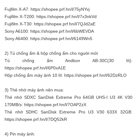
Fujfilm X-A7:
https://shopee.prf.hn/l/75yNYvj​
Fujifilm X-T200:
https://shopee.prf.hn/l/7x3nkVd​
Fujifilm X-T30:
https://shopee.prf.hn/l/7QJd2aE​
Sony A6100:
https://shopee.prf.hn/l/6bWEVDA​
Sony A6400:
https://shopee.prf.hn/l/6149Wn5​
2) Tủ chống ẩm & hộp chống ẩm cho người mới
Tủ chống ẩm Andbon AB-30C(30 lít):
https://shopee.prf.hn/l/6P0xA1E​
Hộp chống ẩm máy ảnh 10 lít:
https://shopee.prf.hn/l/62DzRLO​
3) Thẻ nhớ máy ảnh nên mua:
Thẻ nhớ SDXC SanDisk Extreme Pro 64GB UHS-I U3 4K V30
170MB/s:
https://shopee.prf.hn/l/7OAP2zX​
Thẻ nhớ SDHC SanDisk Extreme Pro U3 V30 633X 32GB:
https://shopee.prf.hn/l/7DQ52kR​
4) Pin máy ảnh: