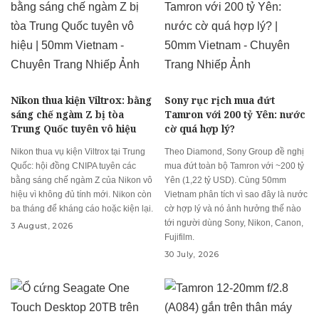
Nikon thua kiện Viltrox: bằng
Sony rục rịch mua đứt
sáng chế ngàm Z bị tòa
Tamron với 200 tỷ Yên: nước
Trung Quốc tuyên vô hiệu
cờ quá hợp lý?
Nikon thua vụ kiện Viltrox tại Trung
Theo Diamond, Sony Group đề nghị
Quốc: hội đồng CNIPA tuyên các
mua đứt toàn bộ Tamron với ~200 tỷ
bằng sáng chế ngàm Z của Nikon vô
Yên (1,22 tỷ USD). Cùng 50mm
hiệu vì không đủ tính mới. Nikon còn
Vietnam phân tích vì sao đây là nước
ba tháng để kháng cáo hoặc kiện lại.
cờ hợp lý và nó ảnh hưởng thế nào
tới người dùng Sony, Nikon, Canon,
3 August, 2026
Fujifilm.
30 July, 2026