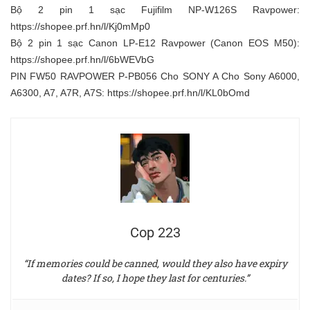
Bộ 2 pin 1 sạc Fujifilm NP-W126S Ravpower:
https://shopee.prf.hn/l/Kj0mMp0​
Bộ 2 pin 1 sạc Canon LP-E12 Ravpower (Canon EOS M50):
https://shopee.prf.hn/l/6bWEVbG
PIN FW50 RAVPOWER P-PB056 Cho SONY A Cho Sony A6000,
A6300, A7, A7R, A7S:
https://shopee.prf.hn/l/KL0bOmd
Cop 223
“If memories could be canned, would they also have expiry
dates? If so, I hope they last for centuries.”