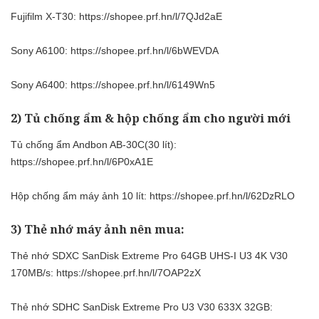
Fujifilm X-T30:
https://shopee.prf.hn/l/7QJd2aE
Sony A6100:
https://shopee.prf.hn/l/6bWEVDA
Sony A6400:
https://shopee.prf.hn/l/6149Wn5
2) Tủ chống ẩm & hộp chống ẩm cho người mới
Tủ chống ẩm Andbon AB-30C(30 lít):
https://shopee.prf.hn/l/6P0xA1E
Hộp chống ẩm máy ảnh 10 lít:
https://shopee.prf.hn/l/62DzRLO
3) Thẻ nhớ máy ảnh nên mua:
Thẻ nhớ SDXC SanDisk Extreme Pro 64GB UHS-I U3 4K V30
170MB/s:
https://shopee.prf.hn/l/7OAP2zX
Thẻ nhớ SDHC SanDisk Extreme Pro U3 V30 633X 32GB: