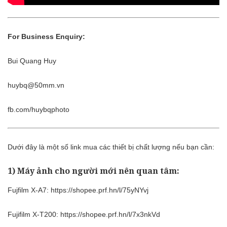
For Business Enquiry:
Bui Quang Huy
huybq@50mm.vn
fb.com/huybqphoto
Dưới đây là một số link mua các thiết bị chất lượng nếu bạn cần:
1) Máy ảnh cho người mới nên quan tâm:
Fujfilm X-A7:
https://shopee.prf.hn/l/75yNYvj
Fujifilm X-T200:
https://shopee.prf.hn/l/7x3nkVd