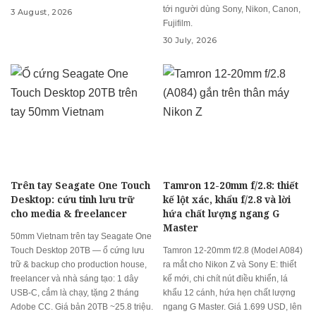
tới người dùng Sony, Nikon, Canon,
3 August, 2026
Fujifilm.
30 July, 2026
Trên tay Seagate One Touch
Tamron 12-20mm f/2.8: thiết
Desktop: cứu tinh lưu trữ
kế lột xác, khẩu f/2.8 và lời
cho media & freelancer
hứa chất lượng ngang G
Master
50mm Vietnam trên tay Seagate One
Touch Desktop 20TB — ổ cứng lưu
Tamron 12-20mm f/2.8 (Model A084)
trữ & backup cho production house,
ra mắt cho Nikon Z và Sony E: thiết
freelancer và nhà sáng tạo: 1 dây
kế mới, chi chít nút điều khiển, lá
USB-C, cắm là chạy, tặng 2 tháng
khẩu 12 cánh, hứa hẹn chất lượng
Adobe CC. Giá bản 20TB ~25.8 triệu.
ngang G Master. Giá 1.699 USD, lên