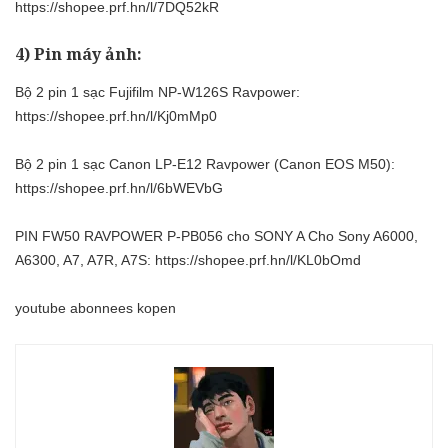
https://shopee.prf.hn/l/7DQ52kR
4) Pin máy ảnh:
Bộ 2 pin 1 sạc Fujifilm NP-W126S Ravpower:
https://shopee.prf.hn/l/Kj0mMp0
Bộ 2 pin 1 sạc Canon LP-E12 Ravpower (Canon EOS M50):
https://shopee.prf.hn/l/6bWEVbG
PIN FW50 RAVPOWER P-PB056 cho SONY A Cho Sony A6000,
A6300, A7, A7R, A7S:
https://shopee.prf.hn/l/KL0bOmd
youtube abonnees kopen