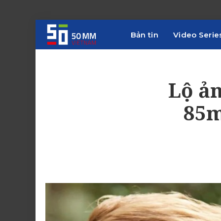
Bản tin
Video Serie
Lộ ản
85m