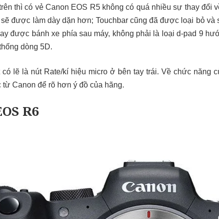
rên thì có vẻ Canon EOS R5 không có quá nhiều sự thay đổi v
 sẽ được làm dày dặn hơn; Touchbar cũng đã được loại bỏ và s
hay được bánh xe phía sau máy, không phải là loại d-pad 9 h
 thống dòng 5D.
 có lẽ là nút Rate/kí hiệu micro ở bên tay trái. Về chức năng c
ức từ Canon để rõ hơn ý đồ của hãng.
EOS R6