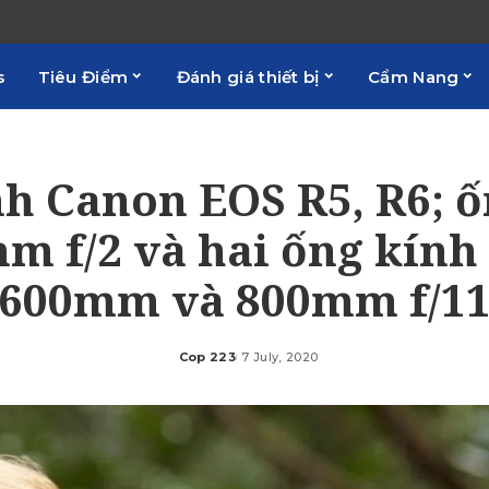
s
Tiêu Điểm
Đánh giá thiết bị
Cẩm Nang
h Canon EOS R5, R6; 
m f/2 và hai ống kính 
600mm và 800mm f/1
Cop 223
7 July, 2020
Posted
by