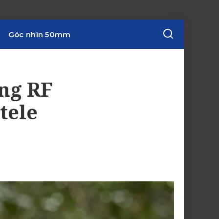
Góc nhìn 50mm
ống RF
tele
1