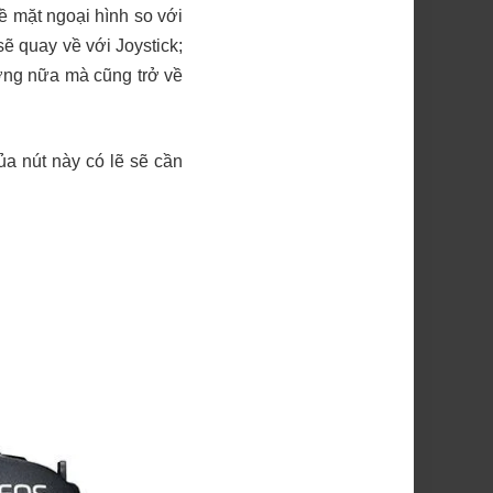
ề mặt ngoại hình so với
ẽ quay về với Joystick;
ướng nữa mà cũng trở về
ủa nút này có lẽ sẽ cần