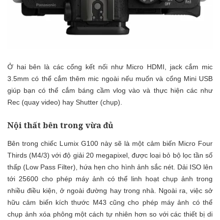
Ở hai bên là các cổng kết nối như Micro HDMI, jack cắm mic
3.5mm có thể cắm thêm mic ngoài nếu muốn và cổng Mini USB
giúp bạn có thể cắm báng cầm vlog vào và thực hiện các như
Rec (quay video) hay Shutter (chụp).
Nội thất bên trong vừa đủ
Bên trong chiếc Lumix G100 này sẽ là một cảm biến Micro Four
Thirds (M4/3) với độ giải 20 megapixel, được loại bỏ bộ lọc tần số
thấp (Low Pass Filter), hứa hẹn cho hình ảnh sắc nét. Dải ISO lên
tới 25600 cho phép máy ảnh có thể linh hoạt chụp ảnh trong
nhiều điều kiện, ở ngoài đường hay trong nhà. Ngoài ra, việc sở
hữu cảm biến kích thước M43 cũng cho phép máy ảnh có thể
chụp ảnh xóa phông một cách tự nhiên hơn so với các thiết bị di