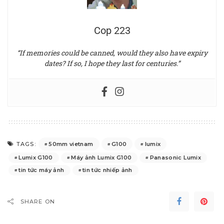
Cop 223
“If memories could be canned, would they also have expiry
dates? If so, I hope they last for centuries.”
50mm vietnam
G100
lumix
TAGS:
Lumix G100
Máy ảnh Lumix G100
Panasonic Lumix
tin tức máy ảnh
tin tức nhiếp ảnh
SHARE ON