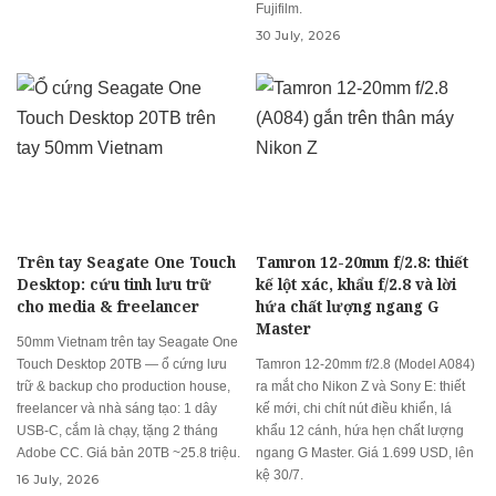
Fujifilm.
30 July, 2026
Trên tay Seagate One Touch
Tamron 12-20mm f/2.8: thiết
Desktop: cứu tinh lưu trữ
kế lột xác, khẩu f/2.8 và lời
cho media & freelancer
hứa chất lượng ngang G
Master
50mm Vietnam trên tay Seagate One
Touch Desktop 20TB — ổ cứng lưu
Tamron 12-20mm f/2.8 (Model A084)
trữ & backup cho production house,
ra mắt cho Nikon Z và Sony E: thiết
freelancer và nhà sáng tạo: 1 dây
kế mới, chi chít nút điều khiển, lá
USB-C, cắm là chạy, tặng 2 tháng
khẩu 12 cánh, hứa hẹn chất lượng
Adobe CC. Giá bản 20TB ~25.8 triệu.
ngang G Master. Giá 1.699 USD, lên
kệ 30/7.
16 July, 2026