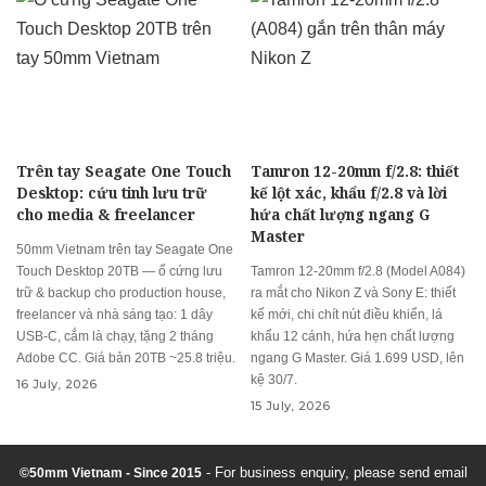
Trên tay Seagate One Touch
Tamron 12-20mm f/2.8: thiết
Desktop: cứu tinh lưu trữ
kế lột xác, khẩu f/2.8 và lời
cho media & freelancer
hứa chất lượng ngang G
Master
50mm Vietnam trên tay Seagate One
Touch Desktop 20TB — ổ cứng lưu
Tamron 12-20mm f/2.8 (Model A084)
trữ & backup cho production house,
ra mắt cho Nikon Z và Sony E: thiết
freelancer và nhà sáng tạo: 1 dây
kế mới, chi chít nút điều khiển, lá
USB-C, cắm là chạy, tặng 2 tháng
khẩu 12 cánh, hứa hẹn chất lượng
Adobe CC. Giá bản 20TB ~25.8 triệu.
ngang G Master. Giá 1.699 USD, lên
kệ 30/7.
16 July, 2026
15 July, 2026
- For business enquiry, please send email
©50mm Vietnam - Since 2015