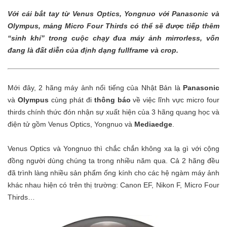
Với cái bắt tay từ Venus Optics, Yongnuo v
ới
P
ana
sonic v
à
Olympus, m
ả
ng Micro Four Th
ir
ds c
ó
th
ể
s
ẽ
đ
ược tiếp thêm
“sinh khí” trong cuộc chạy đua máy ảnh mirrorless, vốn
đang là đất diễn của định dạng fullframe và crop.
Mới đây, 2 hãng máy ảnh nổi tiếng của Nhật Bản là
Panasonic
và
Olympus
cùng phát đi
thông báo
về việc lĩnh vực micro four
thirds chính thức đón nhận sự xuất hiện của 3 hãng quang học và
điện tử gồm Venus Optics, Yongnuo và
Mediaedge
.
Venus Optics và Yongnuo thì chắc chắn không xa lạ gì với cộng
đồng người dùng chúng ta trong nhiều năm qua. Cả 2 hãng đều
đã trình làng nhiều sản phẩm ống kính cho các hệ ngàm máy ảnh
khác nhau hiện có trên thị trường:
Canon EF
,
Nikon F
, Micro Four
Thirds…