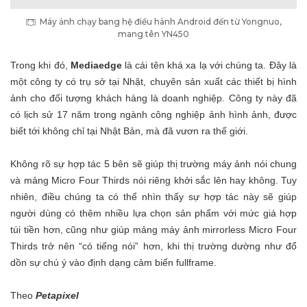
Máy ảnh chạy bang hệ điều hành Android đến từ Yongnuo,
mang tên YN450
Trong khi đó,
Mediaedge
là cái tên khá xa lạ với chúng ta. Đây là
một công ty có trụ sở tại Nhật, chuyên sản xuất các thiết bị hình
ảnh cho đối tượng khách hàng là doanh nghiệp. Công ty này đã
có lịch sử 17 năm trong ngành công nghiệp ảnh hình ảnh, được
biết tới không chỉ tại Nhật Bản, mà đã vươn ra thế giới.
Không rõ sự hợp tác 5 bên sẽ giúp thị trường máy ảnh nói chung
và mảng Micro Four Thirds nói riêng khởi sắc lên hay không. Tuy
nhiên, điều chúng ta có thể nhìn thấy sự hợp tác này sẽ giúp
người dùng có thêm nhiều lựa chọn sản phẩm với mức giá hợp
túi tiền hơn, cũng như giúp mảng máy ảnh mirrorless Micro Four
Thirds trở nên “có tiếng nói” hơn, khi thị trường dường như đổ
dồn sự chú ý vào định dạng cảm biến fullframe.
Theo
Petapixel