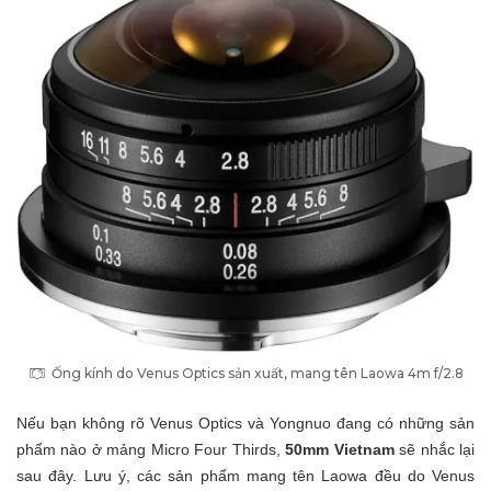
Ống kính do Venus Optics sản xuất, mang tên Laowa 4m f/2.8
Nếu bạn không rõ Venus Optics và Yongnuo đang có những sản
phẩm nào ở mảng Micro Four Thirds,
50mm Vietnam
sẽ nhắc lại
sau đây. Lưu ý, các sản phẩm mang tên Laowa đều do Venus