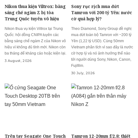
Nikon thua kiện Viltrox: bằng
Sony rục rịch mua đứt
sáng chế ngàm Z bị tòa
Tamron với 200 tỷ Yên: nước
Trung Quốc tuyên vô hiệu
cờ quá hợp lý?
Nikon thua vụ kiện Viltrox tại Trung
Theo Diamond, Sony Group đề nghị
Quốc: hội đồng CNIPA tuyên các
mua đứt toàn bộ Tamron với ~200 tỷ
bằng sáng chế ngàm Z của Nikon vô
Yên (1,22 tỷ USD). Cùng 50mm
hiệu vì không đủ tính mới. Nikon còn
Vietnam phân tích vì sao đây là nước
ba tháng để kháng cáo hoặc kiện lại.
cờ hợp lý và nó ảnh hưởng thế nào
tới người dùng Sony, Nikon, Canon,
3 August, 2026
Fujifilm.
30 July, 2026
Trên tay Seagate One Touch
Tamron 12-20mm f/2.8: thiết