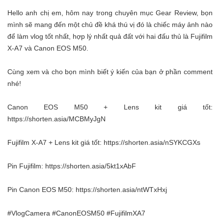
Hello anh chị em, hôm nay trong chuyên mục Gear Review, bọn
mình sẽ mang đến một chủ đề khá thú vị đó là chiếc máy ảnh nào
để làm vlog tốt nhất, hợp lý nhất quả đất với hai đấu thủ là Fujifilm
X-A7 và Canon EOS M50.
Cùng xem và cho bọn mình biết ý kiến của bạn ở phần comment
nhé!
Canon EOS M50 + Lens kit giá tốt:
https://shorten.asia/MCBMyJgN
Fujifilm X-A7 + Lens kit giá tốt:
https://shorten.asia/nSYKCGXs
Pin Fujifilm:
https://shorten.asia/5kt1xAbF
Pin Canon EOS M50:
https://shorten.asia/ntWTxHxj
#VlogCamera
#CanonEOSM50
#FujifilmXA7