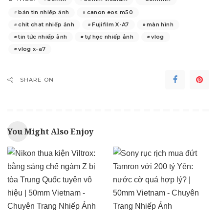
bản tin nhiếp ảnh
canon eos m50
chit chat nhiếp ảnh
Fujifilm X-A7
màn hình
tin tức nhiếp ảnh
tự học nhiếp ảnh
vlog
vlog x-a7
SHARE ON
You Might Also Enjoy