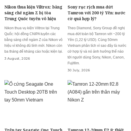
Nikon thua kiện Viltrox: bằng
Sony rục rịch mua đứt
sáng chế ngàm Z bị tòa
Tamron với 200 tỷ Yên: nước
Trung Quốc tuyên vô hiệu
cờ quá hợp lý?
Nikon thua vụ kiện Viltrox tại Trung
Theo Diamond, Sony Group đề nghị
Quốc: hội đồng CNIPA tuyên các
mua đứt toàn bộ Tamron với ~200 tỷ
bằng sáng chế ngàm Z của Nikon vô
Yên (1,22 tỷ USD). Cùng 50mm
hiệu vì không đủ tính mới. Nikon còn
Vietnam phân tích vì sao đây là nước
ba tháng để kháng cáo hoặc kiện lại.
cờ hợp lý và nó ảnh hưởng thế nào
tới người dùng Sony, Nikon, Canon,
3 August, 2026
Fujifilm.
30 July, 2026
Trên tay Seagate One Touch
Tamron 12-20mm f/2.8: thiết