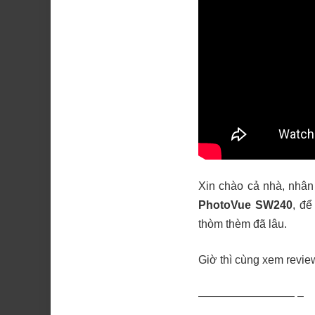
Xin chào cả nhà, nhâ
PhotoVue SW240
, đ
thòm thèm đã lâu.
Giờ thì cùng xem revie
————————– –