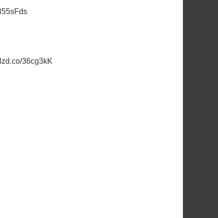
/355sFds
//lzd.co/36cg3kK