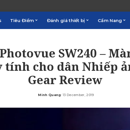
s
Tiêu Điểm
Đánh giá thiết bị
Cẩm Nang
Photovue SW240 – Mà
 tính cho dân Nhiếp ả
Gear Review
Minh Quang
13 December, 2019
Posted
by