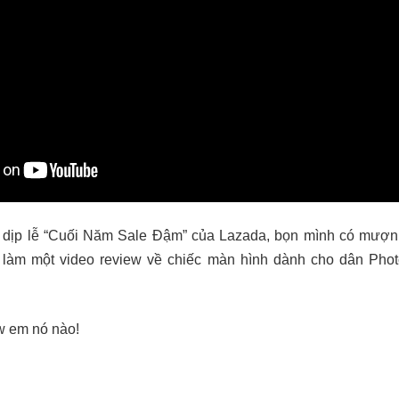
n dịp lễ “Cuối Năm Sale Đậm” của Lazada, bọn mình có mượ
ể làm một video review về chiếc màn hình dành cho dân Pho
w em nó nào!