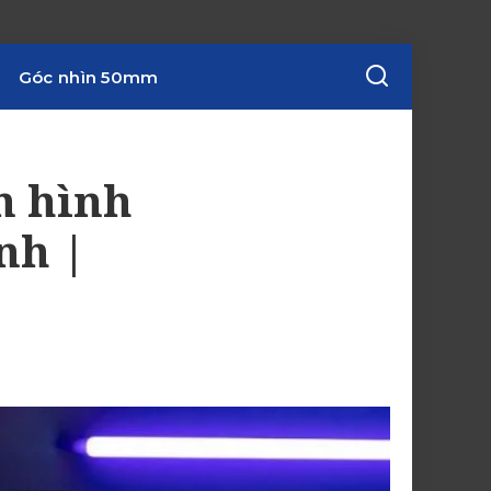
Góc nhìn 50mm
n hình
nh |