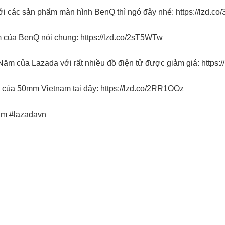
ới các sản phẩm màn hình BenQ thì ngó đây nhé:
https://lzd.co
m của BenQ nói chung:
https://lzd.co/2sT5WTw
Năm của Lazada với rất nhiều đồ điện tử được giảm giá:
https:
 của 50mm Vietnam tại đây:
https://lzd.co/2RR1OOz
am #lazadavn