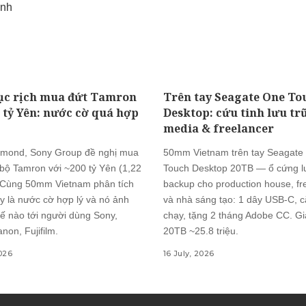
ục rịch mua đứt Tamron
Trên tay Seagate One To
0 tỷ Yên: nước cờ quá hợp
Desktop: cứu tinh lưu tr
media & freelancer
mond, Sony Group đề nghị mua
50mm Vietnam trên tay Seagate
 bộ Tamron với ~200 tỷ Yên (1,22
Touch Desktop 20TB — ổ cứng lư
 Cùng 50mm Vietnam phân tích
backup cho production house, fr
y là nước cờ hợp lý và nó ảnh
và nhà sáng tạo: 1 dây USB-C, c
ế nào tới người dùng Sony,
chạy, tặng 2 tháng Adobe CC. G
non, Fujifilm.
20TB ~25.8 triệu.
2026
16 July, 2026