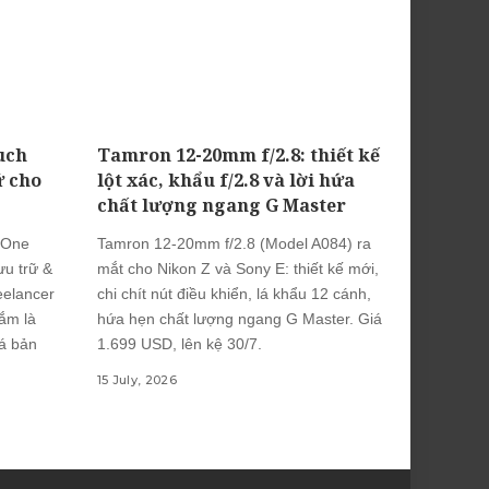
uch
Tamron 12-20mm f/2.8: thiết kế
ữ cho
lột xác, khẩu f/2.8 và lời hứa
chất lượng ngang G Master
 One
Tamron 12-20mm f/2.8 (Model A084) ra
u trữ &
mắt cho Nikon Z và Sony E: thiết kế mới,
eelancer
chi chít nút điều khiển, lá khẩu 12 cánh,
ắm là
hứa hẹn chất lượng ngang G Master. Giá
iá bản
1.699 USD, lên kệ 30/7.
15 July, 2026