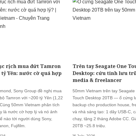
ục rịch mua đứt Tamron
Trên tay Seagate One To
0 tỷ Yên: nước cờ quá hợp
Desktop: cứu tinh lưu tr
media & freelancer
mond, Sony Group đề nghị mua
50mm Vietnam trên tay Seagate
 bộ Tamron với ~200 tỷ Yên (1,22
Touch Desktop 20TB — ổ cứng lư
 Cùng 50mm Vietnam phân tích
backup cho production house, fr
y là nước cờ hợp lý và nó ảnh
và nhà sáng tạo: 1 dây USB-C, c
ế nào tới người dùng Sony,
chạy, tặng 2 tháng Adobe CC. G
non, Fujifilm.
20TB ~25.8 triệu.
2026
16 July, 2026