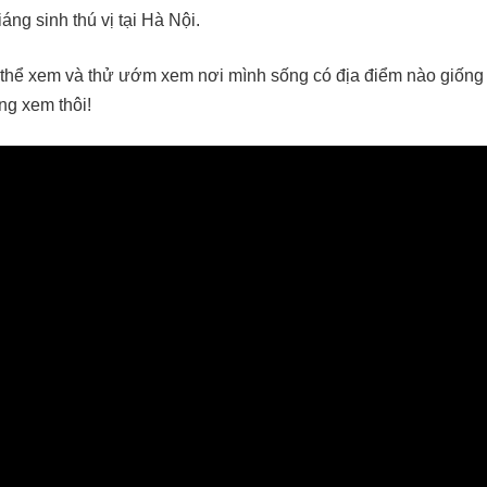
ng sinh thú vị tại Hà Nội.
thể xem và thử ướm xem nơi mình sống có địa điểm nào giống t
ng xem thôi!