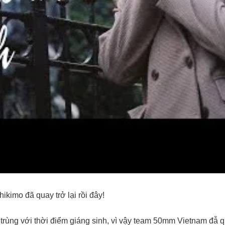
ikimo đã quay trở lại rồi đây!
ại trùng với thời điểm giáng sinh, vì vậy team 50mm Vietnam đẫ q