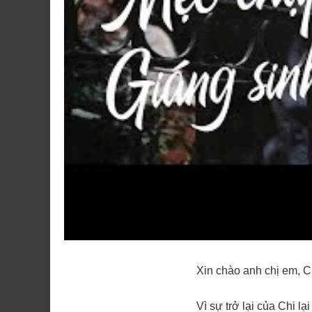
Xin chào anh chị em, Ch
Vì sự trở lại của Chi l