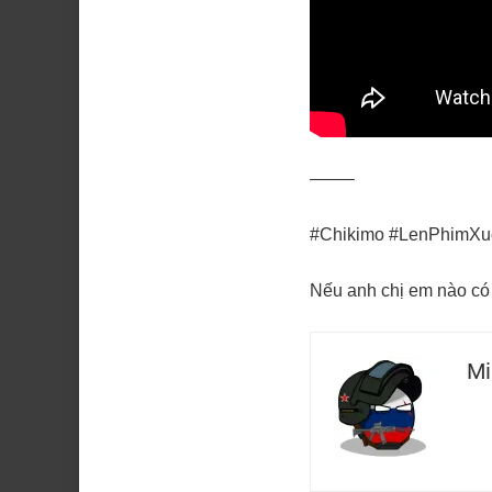
——–
#Chikimo #LenPhimX
Nếu anh chị em nào có 
Mi