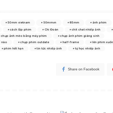
50mm vietnam
50mmvn
85mm
ảnh phim
cách lắp phim
Chi Đoàn
chit chat nhiếp ảnh
chụp ảnh mèo bằng máy phim
chụp ảnh phim giáng sinh
ế nào
chụp phim outdate
half-frame
lên phim xuố
phim hết hạn
tin tức nhiếp ảnh
tự học nhiếp ảnh
Share on Facebook