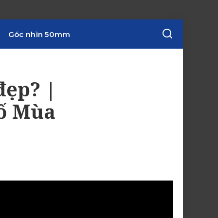
Góc nhìn 50mm
đẹp? |
hố Mùa