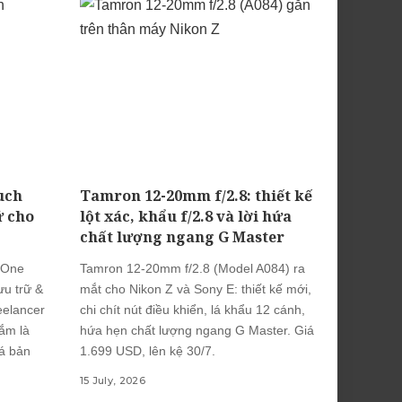
uch
Tamron 12-20mm f/2.8: thiết kế
ữ cho
lột xác, khẩu f/2.8 và lời hứa
chất lượng ngang G Master
 One
Tamron 12-20mm f/2.8 (Model A084) ra
u trữ &
mắt cho Nikon Z và Sony E: thiết kế mới,
eelancer
chi chít nút điều khiển, lá khẩu 12 cánh,
ắm là
hứa hẹn chất lượng ngang G Master. Giá
iá bản
1.699 USD, lên kệ 30/7.
15 July, 2026