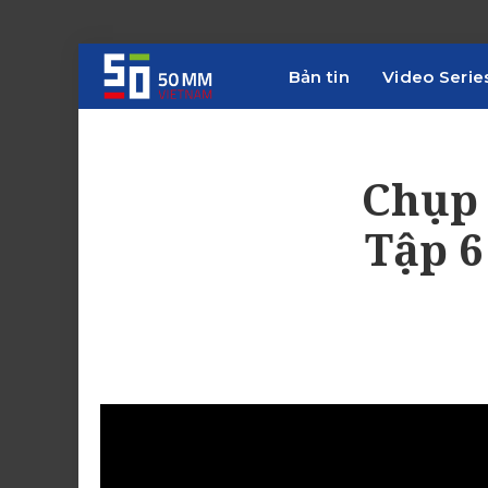
Bản tin
Video Serie
Chụp 
Tập 6