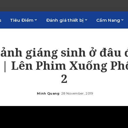
s
Tiêu Điểm
Đánh giá thiết bị
Cẩm Nang
ảnh giáng sinh ở đâu 
 | Lên Phim Xuống P
2
Minh Quang
28 November, 2019
Posted
by