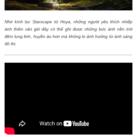
Nhờ kính lọc Starscape từ Hoya, những người yêu thích nhiếp
ảnh thiên văn giờ đây có thể ghi được những bức ảnh nền trời
đêm lung linh, huyền ảo hơn mà không lo ảnh hưởng từ ánh sáng
đô thị.