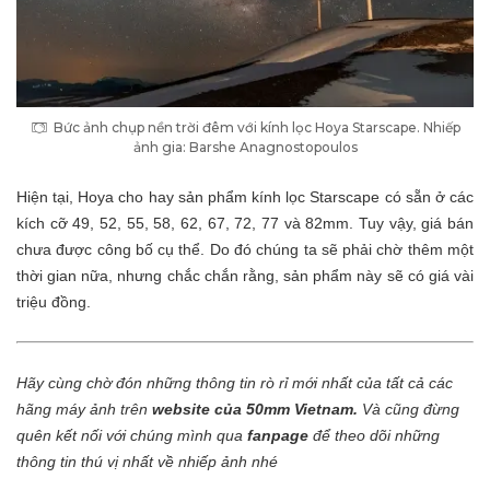
Bức ảnh chụp nền trời đêm với kính lọc Hoya Starscape. Nhiếp
ảnh gia: Barshe Anagnostopoulos
Hiện tại, Hoya cho hay sản phẩm kính lọc Starscape có sẵn ở các
kích cỡ 49, 52, 55, 58, 62, 67, 72, 77 và 82mm. Tuy vậy, giá bán
chưa được công bố cụ thể. Do đó chúng ta sẽ phải chờ thêm một
thời gian nữa, nhưng chắc chắn rằng, sản phẩm này sẽ có giá vài
triệu đồng.
Hãy cùng chờ đón những thông tin rò rỉ mới nhất của tất cả các
hãng máy ảnh trên
website của 50mm Vietnam
.
Và cũng đừng
quên kết nối với chúng mình qua
fanpage
để theo dõi những
thông tin thú vị nhất về nhiếp ảnh nhé