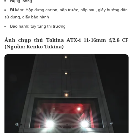
Nặng: 555g
Đi kèm: Hộp đựng carton, nắp trước, nắp sau, giấy hướng dẫn
sử dụng, giấy bảo hành
Bảo hành: tùy từng thị trường
Ảnh chụp thử Tokina ATX-i 11-16mm f/2.8 CF
(Nguồn: Kenko Tokina)