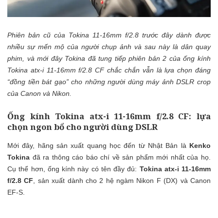
Phiên bản cũ của Tokina 11-16mm f/2.8 trước đây dành được
nhiều sự mến mộ của người chụp ảnh và sau này là dân quay
phim, và mới đây Tokina đã tung tiếp phiên bản 2 của ống kính
Tokina atx-i 11-16mm f/2.8 CF chắc chắn vẫn là lựa chọn đáng
“đồng tiền bát gạo” cho những người dùng máy ảnh DSLR crop
của Canon và Nikon.
Ống kính Tokina atx-i 11-16mm f/2.8 CF: lựa
chọn ngon bổ cho người dùng DSLR
Mới đây, hãng sản xuất quang học đến từ Nhật Bản là
Kenko
Tokina
đã ra thông cáo báo chí về sản phẩm mới nhất của họ.
Cụ thể hơn, ống kính này có tên đầy đủ:
Tokina atx-i 11-16mm
f/2.8 CF
, sản xuất dành cho 2 hệ ngàm Nikon F (DX) và Canon
EF-S.