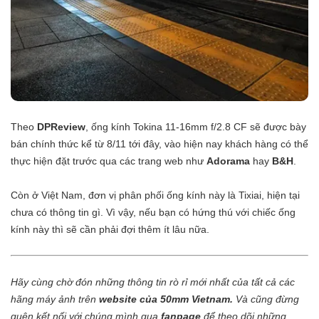
Theo
DPReview
, ống kính Tokina 11-16mm f/2.8 CF sẽ được bày
bán chính thức kể từ 8/11 tới đây, vào hiện nay khách hàng có thể
thực hiện đặt trước qua các trang web như
Adorama
hay
B&H
.
Còn ở Việt Nam, đơn vị phân phối ống kính này là Tixiai, hiện tại
chưa có thông tin gì. Vì vậy, nếu bạn có hứng thú với chiếc ống
kính này thì sẽ cần phải đợi thêm ít lâu nữa.
Hãy cùng chờ đón những thông tin rò rỉ mới nhất của tất cả các
hãng máy ảnh trên
website của 50mm Vietnam
.
Và cũng đừng
quên kết nối với chúng mình qua
fanpage
để theo dõi những