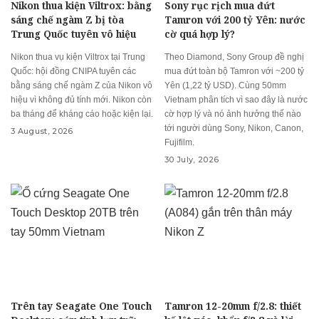
Nikon thua kiện Viltrox: bằng
Sony rục rịch mua đứt
sáng chế ngàm Z bị tòa
Tamron với 200 tỷ Yên: nước
Trung Quốc tuyên vô hiệu
cờ quá hợp lý?
Nikon thua vụ kiện Viltrox tại Trung
Theo Diamond, Sony Group đề nghị
Quốc: hội đồng CNIPA tuyên các
mua đứt toàn bộ Tamron với ~200 tỷ
bằng sáng chế ngàm Z của Nikon vô
Yên (1,22 tỷ USD). Cùng 50mm
hiệu vì không đủ tính mới. Nikon còn
Vietnam phân tích vì sao đây là nước
ba tháng để kháng cáo hoặc kiện lại.
cờ hợp lý và nó ảnh hưởng thế nào
tới người dùng Sony, Nikon, Canon,
3 August, 2026
Fujifilm.
30 July, 2026
Trên tay Seagate One Touch
Tamron 12-20mm f/2.8: thiết