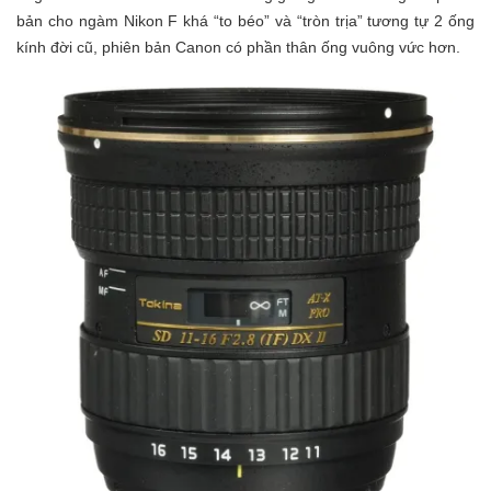
bản cho ngàm Nikon F khá “to béo” và “tròn trịa” tương tự 2 ống
kính đời cũ, phiên bản Canon có phần thân ống vuông vức hơn.