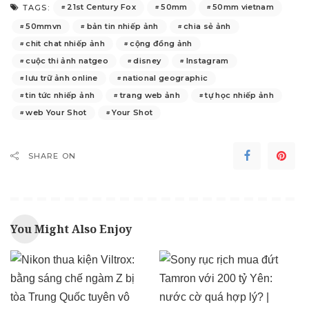
21st Century Fox
50mm
50mm vietnam
TAGS:
50mmvn
bản tin nhiếp ảnh
chia sẻ ảnh
chit chat nhiếp ảnh
cộng đồng ảnh
cuộc thi ảnh natgeo
disney
Instagram
lưu trữ ảnh online
national geographic
tin tức nhiếp ảnh
trang web ảnh
tự học nhiếp ảnh
web Your Shot
Your Shot
SHARE ON
You Might Also Enjoy