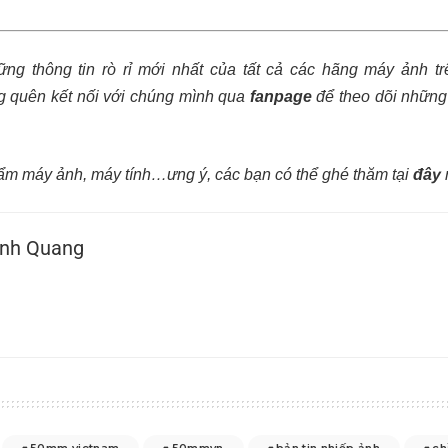
g thông tin rò rỉ mới nhất của tất cả các hãng máy ảnh tr
 quên kết nối với chúng mình qua
fanpage
để theo dõi những 
ẩm máy ảnh, máy tính…ưng ý, các bạn có thể ghé thăm tại
đây
nh Quang
50mm vietnam
50mmvn
bản tin nhiếp ảnh
ch