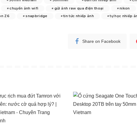
chuyển ảnh wifi
gửi ảnh raw qua điện thoại
nikon
on Z6
snapbridge
tin tức nhiếp ảnh
tự học nhiếp ả
Share on Facebook