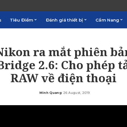
s
Tiêu Điểm
Đánh giá thiết bị
Cẩm Nang
Nikon ra mắt phiên bả
ridge 2.6: Cho phép t
RAW về điện thoại
Minh Quang
26 August, 2019
Posted
by