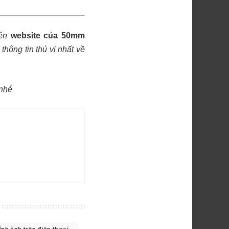
ên
website của 50mm
thông tin thú vị nhất về
nhé
ỉnh ảnh trên điện thoại