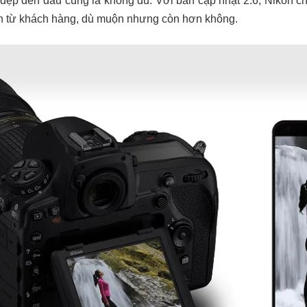
đẹp đến đâu cũng là không đủ. Với bản cập nhật 2.6, Nikon c
 từ khách hàng, dù muộn nhưng còn hơn không.