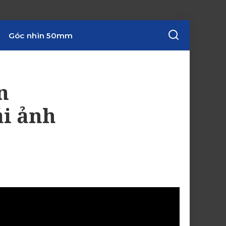
Góc nhìn 50mm
n
ải ảnh