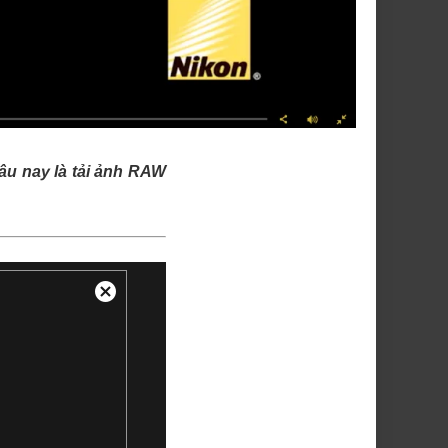
âu nay là tải ảnh RAW