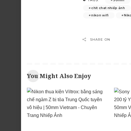
TAGS:
chit chat nhiếp ảnh
nikon wifi
Nik
SHARE ON
You Might Also Enjoy