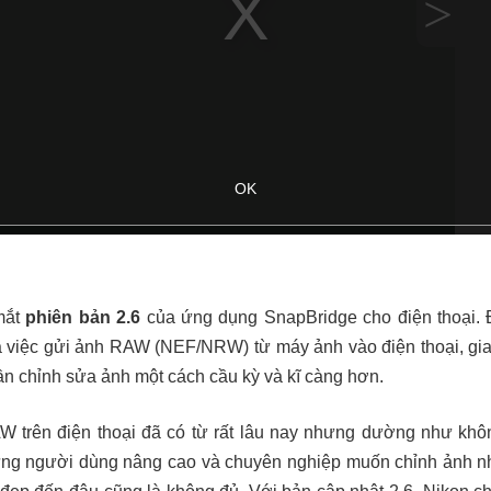
mắt
phiên bản 2.6
của ứng dụng SnapBridge cho điện thoại. Đ
à việc gửi ảnh RAW (NEF/NRW) từ máy ảnh vào điện thoại, gia
n chỉnh sửa ảnh một cách cầu kỳ và kĩ càng hơn.
W trên điện thoại đã có từ rất lâu nay nhưng dường như kh
ng người dùng nâng cao và chuyên nghiệp muốn chỉnh ảnh nh