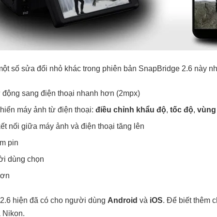
một số sửa đổi nhỏ khác trong phiên bản SnapBridge 2.6 này n
ự động sang điện thoại nhanh hơn (2mpx)
khiển máy ảnh từ điện thoại:
điều chỉnh khẩu độ
,
tốc độ
,
vùng
ết nối giữa máy ảnh và điện thoại tăng lên
ệm pin
ười dùng chọn
hơn
2.6 hiện đã có cho người dùng
Android
và
iOS
. Để biết thêm c
 Nikon.