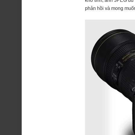
khó tính, ảnh JPEG dù 
phản hồi và mong muốn