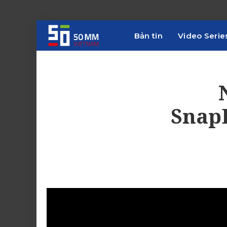
Bản tin
Video Serie
SnapB