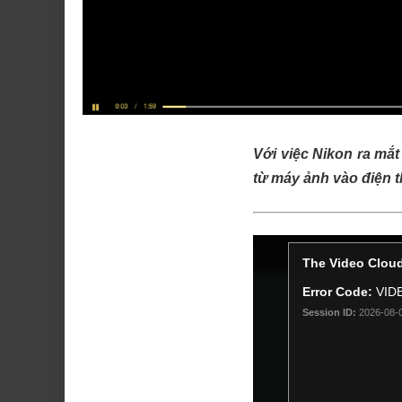
Với việc Nikon ra mắ
từ máy ảnh vào điện th