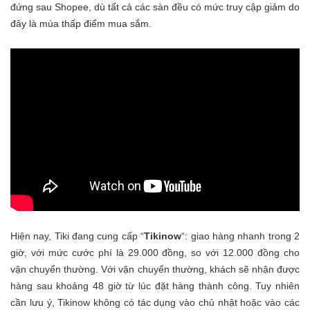
đứng sau Shopee, dù tất cả các sàn đều có mức truy cập giảm do
đây là mùa thấp điểm mua sắm.
Hiện nay, Tiki đang cung cấp “
Tikinow
“: giao hàng nhanh trong 2
giờ, với mức cước phí là 29.000 đồng, so với 12.000 đồng cho
vận chuyển thường. Với vận chuyển thường, khách sẽ nhận được
hàng sau khoảng 48 giờ từ lúc đặt hàng thành công. Tuy nhiên
cần lưu ý, Tikinow không có tác dụng vào chủ nhật hoặc vào các