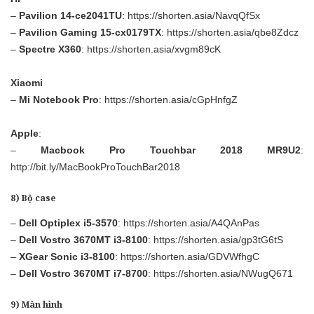
–
Pavilion 14-ce2041TU
:
https://shorten.asia/NavqQfSx
–
Pavilion Gaming 15-cx0179TX
:
https://shorten.asia/qbe8Zdcz
–
Spectre X360
:
https://shorten.asia/xvgm89cK
Xiaomi
–
Mi Notebook Pro
:
https://shorten.asia/cGpHnfgZ
Apple
:
–
Macbook Pro Touchbar 2018 MR9U2
:
http://bit.ly/MacBookProTouchBar2018
8) Bộ case
–
Dell Optiplex i5-3570
:
https://shorten.asia/A4QAnPas
–
Dell Vostro 3670MT i3-8100
:
https://shorten.asia/gp3tG6tS
–
XGear Sonic i3-8100
: https://shorten.asia/GDVWfhgC
–
Dell Vostro 3670MT i7-8700
:
https://shorten.asia/NWugQ671
9) Màn hình