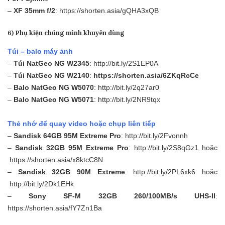
–
XF 35mm f/2
:
https://shorten.asia/gQHA3xQB
6) Phụ kiện chúng mình khuyên dùng
Túi – balo máy ảnh
–
Túi NatGeo NG W2345
:
http://bit.ly/2S1EP0A
–
Túi NatGeo NG W2140
:
https://shorten.asia/6ZKqRcCe
–
Balo NatGeo NG W5070
:
http://bit.ly/2q27ar0
–
Balo NatGeo NG W5071
:
http://bit.ly/2NR9tqx
Thẻ nhớ để quay video hoặc chụp liên tiếp
–
Sandisk 64GB 95M Extreme Pro
:
http://bit.ly/2Fvonnh
–
Sandisk 32GB 95M Extreme Pro
:
http://bit.ly/2S8qGz1
hoặc
https://shorten.asia/x8ktcC8N
–
Sandisk 32GB 90M Extreme
:
http://bit.ly/2PL6xk6
hoặc
http://bit.ly/2Dk1EHk
–
Sony SF-M 32GB 260/100MB/s UHS-II
:
https://shorten.asia/fY7Zn1Ba