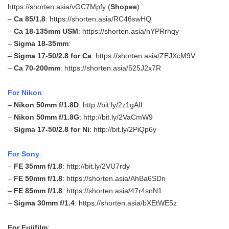
https://shorten.asia/vGC7Mpfy
(
Shopee
)
–
Ca 85/1.8
:
https://shorten.asia/RC46swHQ
–
Ca 18-135mm USM
:
https://shorten.asia/nYPRrhqy
–
Sigma 18-35mm
:
–
Sigma 17-50/2.8 for Ca
:
https://shorten.asia/ZEJXcM9V
–
Ca 70-200mm
:
https://shorten.asia/525J2x7R
For Nikon
:
–
Nikon 50mm f/1.8D
:
http://bit.ly/2z1gAIl
–
Nikon 50mm f/1.8G
:
http://bit.ly/2VaCmW9
–
Sigma 17-50/2.8 for Ni
:
http://bit.ly/2PiQp6y
For Sony
:
–
FE 35mm f/1.8
:
http://bit.ly/2VU7rdy
–
FE 50mm f/1.8
:
https://shorten.asia/AhBa6SDn
–
FE 85mm f/1.8
:
https://shorten.asia/47r4snN1
–
Sigma 30mm f/1.4
:
https://shorten.asia/bXEtWE5z
For Fujifilm
: