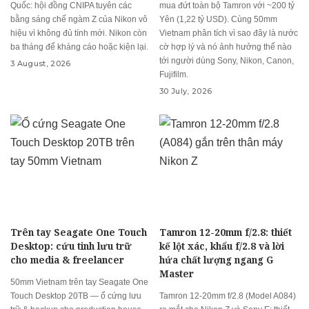
Quốc: hội đồng CNIPA tuyên các
mua đứt toàn bộ Tamron với ~200 tỷ
bằng sáng chế ngàm Z của Nikon vô
Yên (1,22 tỷ USD). Cùng 50mm
hiệu vì không đủ tính mới. Nikon còn
Vietnam phân tích vì sao đây là nước
ba tháng để kháng cáo hoặc kiện lại.
cờ hợp lý và nó ảnh hưởng thế nào
tới người dùng Sony, Nikon, Canon,
3 August, 2026
Fujifilm.
30 July, 2026
Trên tay Seagate One Touch
Tamron 12-20mm f/2.8: thiết
Desktop: cứu tinh lưu trữ
kế lột xác, khẩu f/2.8 và lời
cho media & freelancer
hứa chất lượng ngang G
Master
50mm Vietnam trên tay Seagate One
Touch Desktop 20TB — ổ cứng lưu
Tamron 12-20mm f/2.8 (Model A084)