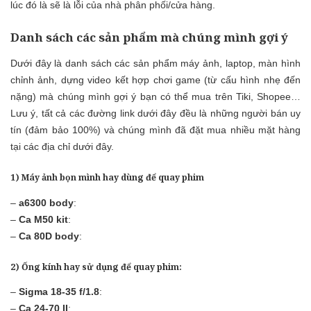
lúc đó là sẽ là lỗi của nhà phân phối/cửa hàng.
Danh sách các sản phẩm mà chúng mình gợi ý
Dưới đây là danh sách các sản phẩm máy ảnh, laptop, màn hình
chỉnh ảnh, dựng video kết hợp chơi game (từ cấu hình nhẹ đến
nặng) mà chúng mình gợi ý bạn có thể mua trên Tiki, Shopee…
Lưu ý, tất cả các đường link dưới đây đều là những người bán uy
tín (đảm bảo 100%) và chúng mình đã đặt mua nhiều mặt hàng
tại các địa chỉ dưới đây.
1) Máy ảnh bọn mình hay dùng để quay phim
–
a6300 body
:
–
Ca M50 kit
:
–
Ca 80D body
:
2) Ống kính hay sử dụng để quay phim:
–
Sigma 18-35 f/1.8
:
–
Ca 24-70 II
: