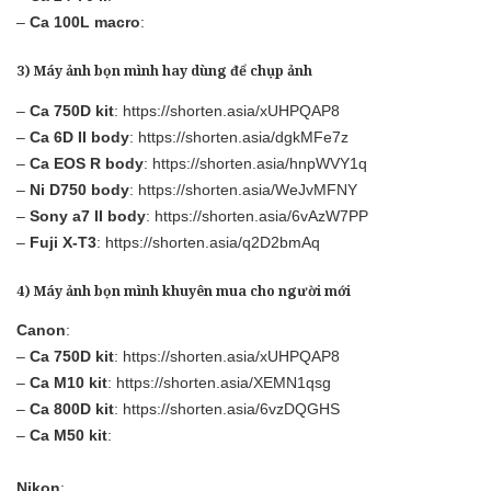
–
Ca 100L macro
:
3) Máy ảnh bọn mình hay dùng để chụp ảnh
–
Ca 750D kit
:
https://shorten.asia/xUHPQAP8
–
Ca 6D II body
:
https://shorten.asia/dgkMFe7z
–
Ca EOS R body
:
https://shorten.asia/hnpWVY1q
–
Ni D750 body
:
https://shorten.asia/WeJvMFNY
–
Sony a7 II body
:
https://shorten.asia/6vAzW7PP
–
Fuji X-T3
:
https://shorten.asia/q2D2bmAq
4) Máy ảnh bọn mình khuyên mua cho người mới
Canon
:
–
Ca 750D kit
:
https://shorten.asia/xUHPQAP8
–
Ca M10 kit
:
https://shorten.asia/XEMN1qsg
–
Ca 800D kit
:
https://shorten.asia/6vzDQGHS
–
Ca M50 kit
:
Nikon
: