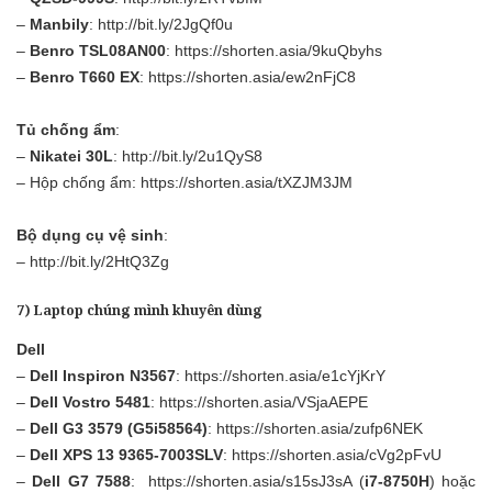
–
Manbily
:
http://bit.ly/2JgQf0u
–
Benro TSL08AN00
:
https://shorten.asia/9kuQbyhs
–
Benro T660 EX
:
https://shorten.asia/ew2nFjC8
Tủ chống ẩm
:
–
Nikatei 30L
:
http://bit.ly/2u1QyS8
– Hộp chống ẩm:
https://shorten.asia/tXZJM3JM
Bộ dụng cụ vệ sinh
:
–
http://bit.ly/2HtQ3Zg
7) Laptop chúng mình khuyên dùng
Dell
–
Dell Inspiron N3567
:
https://shorten.asia/e1cYjKrY
–
Dell Vostro 5481
:
https://shorten.asia/VSjaAEPE
–
Dell G3 3579 (G5i58564)
:
https://shorten.asia/zufp6NEK
–
Dell XPS 13 9365-7003SLV
:
https://shorten.asia/cVg2pFvU
–
Dell G7 7588
:
https://shorten.asia/s15sJ3sA
(
i7-8750H
) hoặc