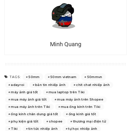
Minh Quang
50mm
50mm vietnam
50mmvn
TAGS:
adayroi
bản tin nhiếp ảnh
chit chat nhiếp ảnh
máy ảnh giá tốt
mua laptop trên Tiki
mua máy ảnh giá tốt
mua máy ảnh trên Shopee
mua máy ảnh trên Tiki
mua ống kính trên Tiki
ống kính chân dung giá tốt
ống kính giá tốt
phụ kiện giá tốt
shopee
thương mại điện tử
Tiki
tin tức nhiếp ảnh
tự học nhiếp ảnh