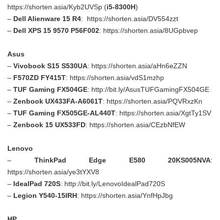
https://shorten.asia/Kyb2UVSp
(
i5-8300H
)
–
Dell Alienware 15 R4
:
https://shorten.asia/DV554zzt
–
Dell XPS 15 9570 P56F002
:
https://shorten.asia/8UGpbvep
Asus
–
Vivobook S15 S530UA
:
https://shorten.asia/aHn6eZZN
–
F570ZD FY415T
:
https://shorten.asia/vdS1mzhp
–
TUF Gaming FX504GE
:
http://bit.ly/AsusTUFGamingFX504GE
–
Zenbook UX433FA-A6061T
:
https://shorten.asia/PQVRxzKn
–
TUF Gaming FX505GE-AL440T
:
https://shorten.asia/XgtTy1SV
–
Zenbook 15 UX533FD
:
https://shorten.asia/CEzbNfEW
Lenovo
–
ThinkPad Edge E580 20KS005NVA
:
https://shorten.asia/ye3tYXV8
–
IdealPad 720S
:
http://bit.ly/LenovoIdealPad720S
–
Legion Y540-15IRH
:
https://shorten.asia/YnfHpJbg
HP