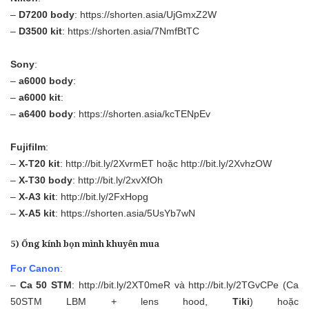
–
D7200 body
:
https://shorten.asia/UjGmxZ2W
–
D3500 kit
:
https://shorten.asia/7NmfBtTC
Sony
:
–
a6000 body
:
–
a6000 kit
:
–
a6400 body
:
https://shorten.asia/kcTENpEv
Fujifilm
:
–
X-T20 kit
:
http://bit.ly/2XvrmET
hoặc
http://bit.ly/2XvhzOW
–
X-T30 body
:
http://bit.ly/2xvXfOh
–
X-A3 kit
:
http://bit.ly/2FxHopg
–
X-A5 kit
:
https://shorten.asia/5UsYb7wN
5) Ống kính bọn mình khuyên mua
For Canon
:
–
Ca 50 STM
:
http://bit.ly/2XT0meR
và
http://bit.ly/2TGvCPe
(Ca
50STM LBM + lens hood,
Tiki
) hoặc