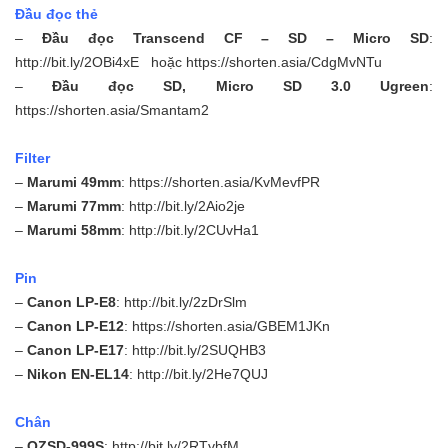
Đầu đọc thẻ
–
Đầu đọc Transcend CF – SD – Micro SD
:
http://bit.ly/2OBi4xE
hoặc
https://shorten.asia/CdgMvNTu
–
Đầu đọc SD, Micro SD 3.0 Ugreen
:
https://shorten.asia/Smantam2
Filter
–
Marumi 49mm
: https://shorten.asia/KvMevfPR
–
Marumi 77mm
:
http://bit.ly/2Aio2je
–
Marumi 58mm
:
http://bit.ly/2CUvHa1
Pin
–
Canon LP-E8
:
http://bit.ly/2zDrSlm
–
Canon LP-E12
:
https://shorten.asia/GBEM1JKn
–
Canon LP-E17
: http://bit.ly/2SUQHB3
–
Nikon EN-EL14
: http://bit.ly/2He7QUJ
Chân
–
QZSD-999S
:
http://bit.ly/2RTvbfM