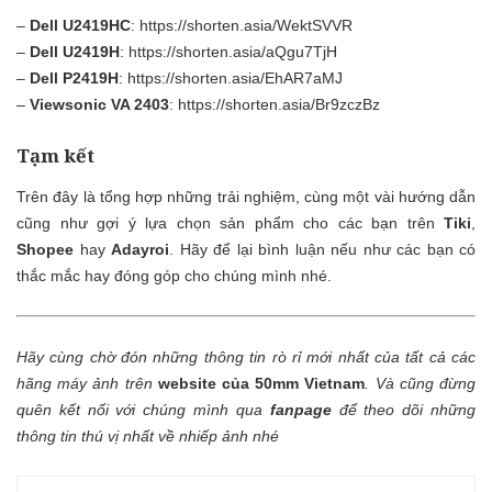
–
Dell U2419HC
:
https://shorten.asia/WektSVVR
–
Dell U2419H
:
https://shorten.asia/aQgu7TjH
–
Dell P2419H
:
https://shorten.asia/EhAR7aMJ
–
Viewsonic VA 2403
:
https://shorten.asia/Br9zczBz
Tạm kết
Trên đây là tổng hợp những trải nghiệm, cùng một vài hướng dẫn
cũng như gợi ý lựa chọn sản phẩm cho các bạn trên
Tiki
,
Shopee
hay
Adayroi
. Hãy để lại bình luận nếu như các bạn có
thắc mắc hay đóng góp cho chúng mình nhé.
Hãy cùng chờ đón những thông tin rò rỉ mới nhất của tất cả các
hãng máy ảnh trên
website của 50mm Vietnam
.
Và cũng đừng
quên kết nối với chúng mình qua
fanpage
để theo dõi những
thông tin thú vị nhất về nhiếp ảnh nhé