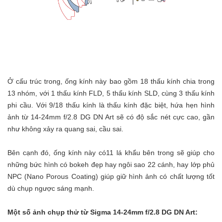
Ở cấu trúc trong, ống kính này bao gồm 18 thấu kính chia trong
13 nhóm, với 1 thấu kính FLD, 5 thấu kính SLD, cùng 3 thấu kính
phi cầu. Với 9/18 thấu kính là thấu kính đặc biệt, hứa hẹn hình
ảnh từ 14-24mm f/2.8 DG DN Art sẽ có độ sắc nét cực cao, gần
như không xảy ra quang sai, cầu sai.
Bên cạnh đó, ống kính này có11 lá khẩu bên trong sẽ giúp cho
những bức hình có bokeh đẹp hay ngôi sao 22 cánh, hay lớp phủ
NPC (Nano Porous Coating) giúp giữ hình ảnh có chất lượng tốt
dù chụp ngược sáng mạnh.
Một số ảnh chụp thử từ Sigma 14-24mm f/2.8 DG DN Art: