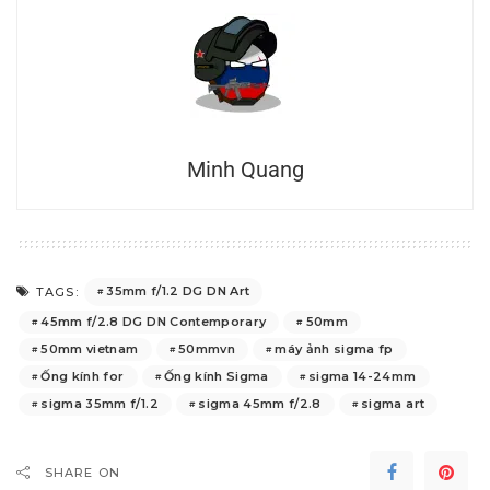
Minh Quang
35mm f/1.2 DG DN Art
TAGS:
45mm f/2.8 DG DN Contemporary
50mm
50mm vietnam
50mmvn
máy ảnh sigma fp
Ống kính for
Ống kính Sigma
sigma 14-24mm
sigma 35mm f/1.2
sigma 45mm f/2.8
sigma art
SHARE ON