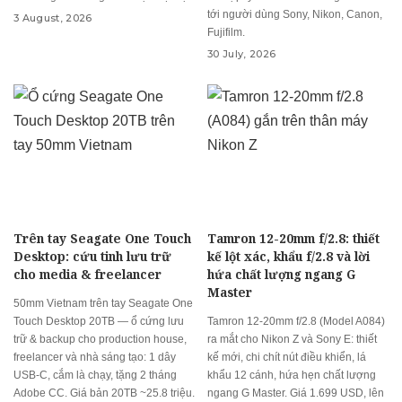
tới người dùng Sony, Nikon, Canon,
3 August, 2026
Fujifilm.
30 July, 2026
Trên tay Seagate One Touch
Tamron 12-20mm f/2.8: thiết
Desktop: cứu tinh lưu trữ
kế lột xác, khẩu f/2.8 và lời
cho media & freelancer
hứa chất lượng ngang G
Master
50mm Vietnam trên tay Seagate One
Touch Desktop 20TB — ổ cứng lưu
Tamron 12-20mm f/2.8 (Model A084)
trữ & backup cho production house,
ra mắt cho Nikon Z và Sony E: thiết
freelancer và nhà sáng tạo: 1 dây
kế mới, chi chít nút điều khiển, lá
USB-C, cắm là chạy, tặng 2 tháng
khẩu 12 cánh, hứa hẹn chất lượng
Adobe CC. Giá bản 20TB ~25.8 triệu.
ngang G Master. Giá 1.699 USD, lên