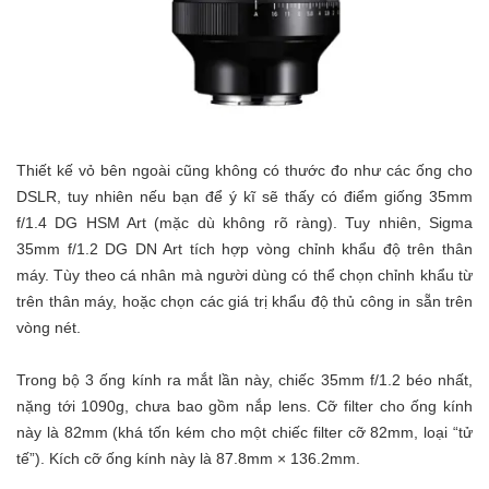
Thiết kế vỏ bên ngoài cũng không có thước đo như các ống cho
DSLR, tuy nhiên nếu bạn để ý kĩ sẽ thấy có điểm giống 35mm
f/1.4 DG HSM Art (mặc dù không rõ ràng). Tuy nhiên, Sigma
35mm f/1.2 DG DN Art tích hợp vòng chỉnh khẩu độ trên thân
máy. Tùy theo cá nhân mà người dùng có thể chọn chỉnh khẩu từ
trên thân máy, hoặc chọn các giá trị khẩu độ thủ công in sẵn trên
vòng nét.
Trong bộ 3 ống kính ra mắt lần này, chiếc 35mm f/1.2 béo nhất,
nặng tới 1090g, chưa bao gồm nắp lens. Cỡ filter cho ống kính
này là 82mm (khá tốn kém cho một chiếc filter cỡ 82mm, loại “tử
tế”). Kích cỡ ống kính này là 87.8mm × 136.2mm.