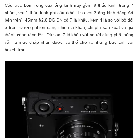
Cấu trúc bên trong của ống kính này gồm 8 thấu kính trong 7
nhóm, với 1 thấu kính phi cầu (khá ít so với 2 ống kính dòng Art
bên trên). 45mm f/2.8 DG DN có 7 lá khẩu, kém 4 lá so với bộ đôi
ở trên. Đương nhiên càng nhiều lá khẩu, chi phí sản xuất và giá
thành càng tăng lên. Dù sao, 7 lá khẩu với người dùng phổ thông
vẫn là mức chấp nhận được, có thể cho ra những bức ảnh với
bokeh tròn.