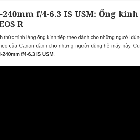
24-240mm
f/4-6.3 IS USM
: Ống kính
EOS R
h thức trình làng ống kính tiếp theo dành cho những người dù
 theo của Canon dành cho những người dùng hệ máy này. Cụ
-240mm f/4-6.3 IS USM
.