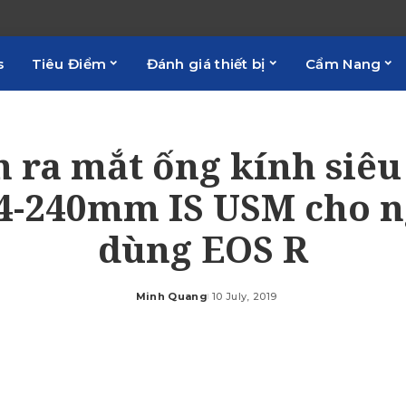
s
Tiêu Điểm
Đánh giá thiết bị
Cẩm Nang
 ra mắt ống kính siê
4-240mm IS USM cho 
dùng EOS R
Minh Quang
10 July, 2019
Posted
by