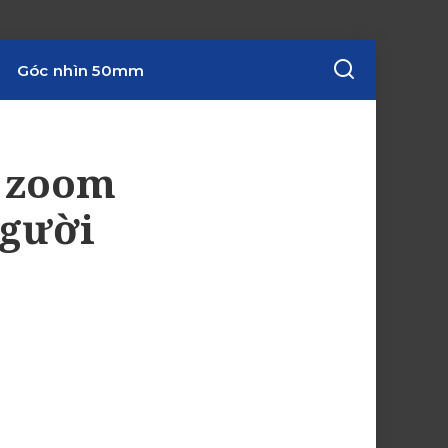
Góc nhìn 50mm
u zoom
người