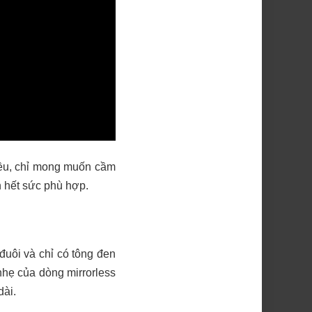
iều, chỉ mong muốn cầm
h hết sức phù hợp.
đuôi và chỉ có tông đen
nhẹ của dòng mirrorless
ài.