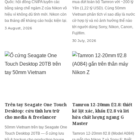
Quốc: hội đồng CNIPA tuyên các
mua đứt toàn bộ Tamron với ~200 tỷ
bằng sáng chế ngàm Z của Nikon vô
Yên (1,22 tỷ USD). Cùng 50mm
hiệu vì không đủ tính mới. Nikon còn
Vietnam phân tích vì sao đây là nước
ba tháng để kháng cáo hoặc kiện lại.
cờ hợp lý và nó ảnh hưởng thế nào
tới người dùng Sony, Nikon, Canon,
3 August, 2026
Fujifilm.
30 July, 2026
Trên tay Seagate One Touch
Tamron 12-20mm f/2.8: thiết
Desktop: cứu tinh lưu trữ
kế lột xác, khẩu f/2.8 và lời
cho media & freelancer
hứa chất lượng ngang G
Master
50mm Vietnam trên tay Seagate One
Touch Desktop 20TB — ổ cứng lưu
Tamron 12-20mm f/2.8 (Model A084)
trữ & backup cho production house,
ra mắt cho Nikon Z và Sony E: thiết