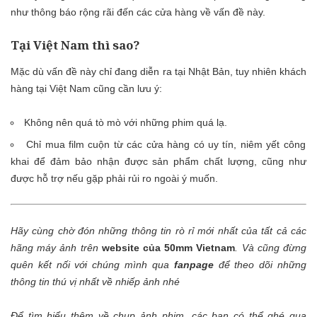
như thông báo rộng rãi đến các cửa hàng về vấn đề này.
Tại Việt Nam thì sao?
Mặc dù vấn đề này chỉ đang diễn ra tại Nhật Bản, tuy nhiên khách
hàng tại Việt Nam cũng cần lưu ý:
Không nên quá tò mò với những phim quá lạ.
Chỉ mua film cuộn từ các cửa hàng có uy tín, niêm yết công
khai để đảm bảo nhận được sản phẩm chất lượng, cũng như
được hỗ trợ nếu gặp phải rủi ro ngoài ý muốn.
Hãy cùng chờ đón những thông tin rò rỉ mới nhất của tất cả các
hãng máy ảnh trên
website của 50mm Vietnam
.
Và cũng đừng
quên kết nối với chúng mình qua
fanpage
để theo dõi những
thông tin thú vị nhất về nhiếp ảnh nhé
Để tìm hiểu thêm về chụp ảnh phim, các bạn có thể ghé qua