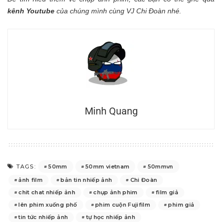
kênh Youtube
của chúng mình cùng VJ Chi Đoàn nhé.
Minh Quang
50mm
50mm vietnam
50mmvn
TAGS:
ảnh film
bản tin nhiếp ảnh
Chi Đoàn
chit chat nhiếp ảnh
chụp ảnh phim
film giả
lên phim xuống phố
phim cuộn Fujifilm
phim giả
tin tức nhiếp ảnh
tự học nhiếp ảnh