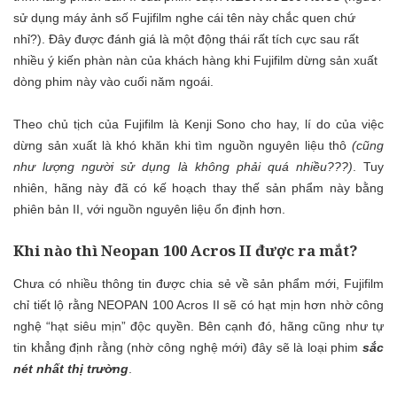
sử dụng máy ảnh số Fujifilm nghe cái tên này chắc quen chứ
nhỉ?). Đây được đánh giá là một động thái rất tích cực sau rất
nhiều ý kiến phàn nàn của khách hàng khi Fujifilm dừng sản xuất
dòng phim này vào cuối năm ngoái.
Theo chủ tịch của Fujifilm là Kenji Sono cho hay, lí do của việc
dừng sản xuất là khó khăn khi tìm nguồn nguyên liệu thô
(cũng
như lượng người sử dụng là không phải quá nhiều???)
. Tuy
nhiên, hãng này đã có kế hoạch thay thế sản phẩm này bằng
phiên bản II, với nguồn nguyên liệu ổn định hơn.
Khi nào thì Neopan 100 Acros II được ra mắt?
Chưa có nhiều thông tin được chia sẻ về sản phẩm mới, Fujifilm
chỉ tiết lộ rằng NEOPAN 100 Acros II sẽ có hạt mịn hơn nhờ công
nghệ “hạt siêu mịn” độc quyền. Bên cạnh đó, hãng cũng như tự
tin khẳng định rằng (nhờ công nghệ mới) đây sẽ là loại phim
sắc
nét nhất
thị trường
.