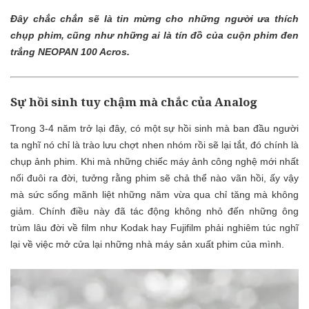
Đây chắc chắn sẽ là tin mừng cho những người ưa thích
chụp phim, cũng như những ai là tín đồ của cuộn phim đen
trắng NEOPAN 100 Acros.
Sự hồi sinh tuy chậm mà chắc của Analog
Trong 3-4 năm trở lại đây, có một sự hồi sinh mà ban đầu người
ta nghĩ nó chỉ là trào lưu chợt nhen nhóm rồi sẽ lại tắt, đó chính là
chụp ảnh phim. Khi mà những chiếc máy ảnh công nghệ mới nhất
nối đuôi ra đời, tưởng rằng phim sẽ chả thể nào vãn hồi, ấy vậy
mà sức sống mãnh liệt những năm vừa qua chỉ tăng mà không
giảm. Chính điều này đã tác động không nhỏ đến những ông
trùm lâu đời về film như Kodak hay Fujifilm phải nghiêm túc nghĩ
lại về việc mở cửa lại những nhà máy sản xuất phim của mình.