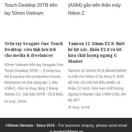
Trên tay Seagate One Touch
Tamron 12-20mm f/2.8: thiết
Desktop: cứu tinh lưu trữ
kế lột xác, khẩu f/2.8 và lời
cho media & freelancer
hứa chất lượng ngang G
Master
50mm Vietnam trên tay Seagate One
Touch Desktop 20TB — ổ cứng lưu
Tamron 12-20mm f/2.8 (Model A084)
trữ & backup cho production house,
ra mắt cho Nikon Z và Sony E: thiết
freelancer và nhà sáng tạo: 1 dây
kế mới, chi chít nút điều khiển, lá
USB-C, cắm là chạy, tặng 2 tháng
khẩu 12 cánh, hứa hẹn chất lượng
Adobe CC. Giá bản 20TB ~25.8 triệu.
ngang G Master. Giá 1.699 USD, lên
kệ 30/7.
16 July, 2026
15 July, 2026
- For business enquiry, please send email
©50mm Vietnam - Since 2015
at
huybq@50mm.vn