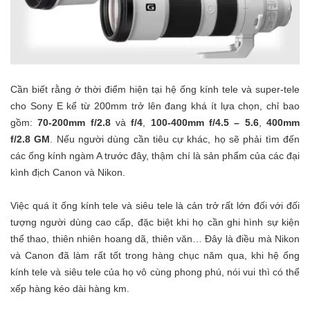
Cần biết rằng ở thời điểm hiện tại hệ ống kính tele và super-tele
cho Sony E kể từ 200mm trở lên đang khá ít lựa chọn, chỉ bao
gồm:
70-200mm f/2.8
và
f/4
,
100-400mm f/4.5 – 5.6
,
400mm
f/2.8 GM
. Nếu người dùng cần tiêu cự khác, họ sẽ phải tìm đến
các ống kính ngàm A trước đây, thậm chí là sản phẩm của các đại
kình địch Canon và Nikon.
Việc quá ít ống kính tele và siêu tele là cản trở rất lớn đối với đối
tượng người dùng cao cấp, đặc biệt khi họ cần ghi hình sự kiện
thể thao, thiên nhiên hoang dã, thiên văn… Đây là điều mà Nikon
và Canon đã làm rất tốt trong hàng chục năm qua, khi hệ ống
kính tele và siêu tele của họ vô cùng phong phú, nói vui thì có thể
xếp hàng kéo dài hàng km.