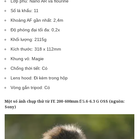
Lớp phủ: Nano AR và flourine
Số lá khẩu: 11
Khoảng AF gần nhất: 2,4m
Độ phóng đại tối đa: 0,2x
Khối lượng: 2115g
Kích thước: 318 x 112mm
Khung vỏ: Magie
Chống thời tiết: Có
Lens hood: Đi kèm trong hộp
Vòng gắn tripod: Có
Một số ảnh chụp thử từ FE 200-600mm f/5.6-6.3 G OSS (nguồn:
Sony
)