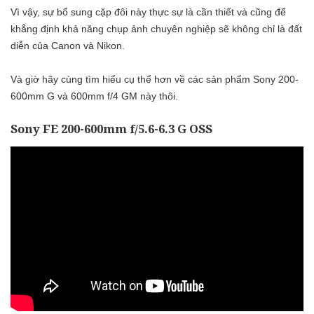
Vì vậy, sự bổ sung cặp đôi này thực sự là cần thiết và cũng để
khẳng định khả năng chụp ảnh chuyên nghiệp sẽ không chỉ là đất
diễn của Canon và Nikon.
Và giờ hãy cùng tìm hiểu cụ thể hơn về các sản phẩm Sony 200-
600mm G và 600mm f/4 GM này thôi.
Sony FE 200-600mm f/5.6-6.3 G OSS