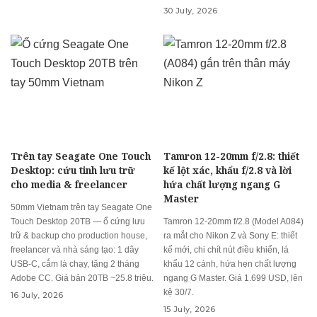
30 July, 2026
Trên tay Seagate One Touch
Tamron 12-20mm f/2.8: thiết
Desktop: cứu tinh lưu trữ
kế lột xác, khẩu f/2.8 và lời
cho media & freelancer
hứa chất lượng ngang G
Master
50mm Vietnam trên tay Seagate One
Touch Desktop 20TB — ổ cứng lưu
Tamron 12-20mm f/2.8 (Model A084)
trữ & backup cho production house,
ra mắt cho Nikon Z và Sony E: thiết
freelancer và nhà sáng tạo: 1 dây
kế mới, chi chít nút điều khiển, lá
USB-C, cắm là chạy, tặng 2 tháng
khẩu 12 cánh, hứa hẹn chất lượng
Adobe CC. Giá bản 20TB ~25.8 triệu.
ngang G Master. Giá 1.699 USD, lên
kệ 30/7.
16 July, 2026
15 July, 2026