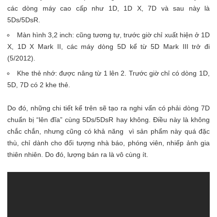
các dòng máy cao cấp như 1D, 1D X, 7D và sau này là
5Ds/5DsR.
Màn hình 3,2 inch: cũng tương tự, trước giờ chỉ xuất hiện ở 1D
X, 1D X Mark II, các máy dòng 5D kể từ 5D Mark III trở đi
(5/2012).
Khe thẻ nhớ: được nâng từ 1 lên 2. Trước giờ chỉ có dòng 1D,
5D, 7D có 2 khe thẻ.
Do đó, những chi tiết kể trên sẽ tạo ra nghi vấn có phải dòng 7D
chuẩn bị “lên đĩa” cùng 5Ds/5DsR hay không. Điều này là không
chắc chắn, nhưng cũng có khả năng vì sản phẩm này quá đặc
thù, chỉ dành cho đối tượng nhà báo, phóng viên, nhiếp ảnh gia
thiên nhiên. Do đó, lượng bán ra là vô cùng ít.