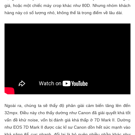
giá, hoặc một chiếc máy crop khác như 80D. Nhưng nhóm khách
hàng này có số lượng nhỏ, không thể là trọng điểm về lâu dài.
Ngoài ra, chúng ta sẽ thấy độ phân giải cảm biến tăng lên đến
32mpx. Điều này cho thấy dường như Canon đã giải quyết khá tốt
vấn đề khử noise, vốn bị đánh giá khá thấp ở 7D Mark II. Dường
như EOS 7D Mark II được các kĩ sư Canon dồn hết sức mạnh vào
khả năng AF cực nhanh, đổi lại là bỏ quên nhiều phần khác như