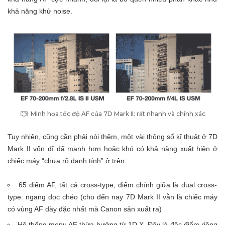
khả năng khử noise.
Minh họa tốc độ AF của 7D Mark II: rất nhanh và chính xác
Tuy nhiên, cũng cần phải nói thêm, một vài thông số kĩ thuật ở 7D
Mark II vốn dĩ đã mạnh hơn hoặc khó có khả năng xuất hiện ở
chiếc máy “chưa rõ danh tính” ở trên:
65 điểm AF, tất cả cross-type, điểm chính giữa là dual cross-
type: ngang dọc chéo (cho đến nay 7D Mark II vẫn là chiếc máy
có vùng AF dày đặc nhất mà Canon sản xuất ra)
Hệ thống menu AF thừa hưởng từ 1D X. Đây là đặc điểm riêng