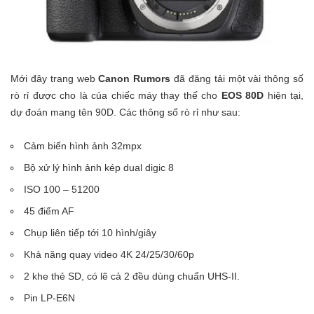
Mới đây trang web
Canon Rumors
đã đăng tải một vài thông số
rò rỉ được cho là của chiếc máy thay thế cho
EOS 80D
hiện tại,
dự đoán mang tên 90D. Các thông số rò rỉ như sau:
Cảm biến hình ảnh 32mpx
Bộ xử lý hình ảnh kép dual digic 8
ISO 100 – 51200
45 điểm AF
Chụp liên tiếp tới 10 hình/giây
Khả năng quay video 4K 24/25/30/60p
2 khe thẻ SD, có lẽ cả 2 đều dùng chuẩn UHS-II.
Pin LP-E6N