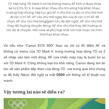
Mặt lưng 7D Mark II với hệ thống menu AF tinh vi được thừa
kế từ EOS-1D X. 6 case khác nhau cho 6 trường hợp khác nhau:
trường hợp chung; tiếp tục giữ AF ở chủ thể cũ dù có chủ thể mới
đi vào vị trí AF; AF vào chủ thể ngay khi vừa đi vào vị trí AF đã
chọn; AF cho chủ thể tăng/giảm tốc độ đột ngột; AF cho chủ thể
thay đổi hướng chuyển động; AF cho chủ thể thay đổi hướng và
tốc độ di chuyển. Mỗi case sẽ phù hợp nhất với một hoặc vài môn
thể thao khác nhau.
Và nếu như “Canon EOS 90D” thực sự chỉ có 45 điểm AF và
không có menu của 7D Mark II, trong trường hợp dòng 7D và 2
số nhập vào làm một dòng, AF của chiếc máy này là bước lùi so
với 7D Mark II. Cũng không loại trừ khả năng, Canon đang ém tin
tức về sản phẩm tiếp theo của dòng 7D, mà trong quá khứ chúng
ta đã thấy Nikon đột ngột ra mắt
D500
với thông số kĩ thuật cực
mạnh.
Vậy tương lai nào sẽ diễn ra?