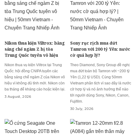
Nikon thua kiện Viltrox: bằng
Sony rục rịch mua đứt
sáng chế ngàm Z bị tòa
Tamron với 200 tỷ Yên: nước
Trung Quốc tuyên vô hiệu
cờ quá hợp lý?
Nikon thua vụ kiện Viltrox tại Trung
Theo Diamond, Sony Group đề nghị
Quốc: hội đồng CNIPA tuyên các
mua đứt toàn bộ Tamron với ~200 tỷ
bằng sáng chế ngàm Z của Nikon vô
Yên (1,22 tỷ USD). Cùng 50mm
hiệu vì không đủ tính mới. Nikon còn
Vietnam phân tích vì sao đây là nước
ba tháng để kháng cáo hoặc kiện lại.
cờ hợp lý và nó ảnh hưởng thế nào
tới người dùng Sony, Nikon, Canon,
3 August, 2026
Fujifilm.
30 July, 2026