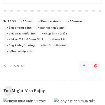
50mm
50mm vietnam
50mmvn
TAGS:
ảnh phong cảnh
bản tin nhiếp ảnh
chit chat nhiếp ảnh
chụp ảnh núi lửa
Nikkor Z 24-70mm f/4 S
Nikon Z6
ống kính góc rộng
tin tức nhiếp ảnh
tự học nhiếp ảnh
SHARE ON
You Might Also Enjoy