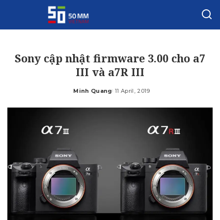
Sony cập nhật firmware 3.00 cho a7
III và a7R III
Minh Quang
11 April, 2019
Posted
by