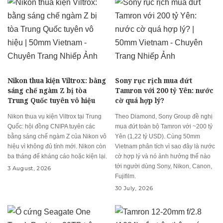
Nikon thua kiện Viltrox: bằng
Sony rục rịch mua đứt
sáng chế ngàm Z bị tòa
Tamron với 200 tỷ Yên: nước
Trung Quốc tuyên vô hiệu
cờ quá hợp lý?
Nikon thua vụ kiện Viltrox tại Trung
Theo Diamond, Sony Group đề nghị
Quốc: hội đồng CNIPA tuyên các
mua đứt toàn bộ Tamron với ~200 tỷ
bằng sáng chế ngàm Z của Nikon vô
Yên (1,22 tỷ USD). Cùng 50mm
hiệu vì không đủ tính mới. Nikon còn
Vietnam phân tích vì sao đây là nước
ba tháng để kháng cáo hoặc kiện lại.
cờ hợp lý và nó ảnh hưởng thế nào
tới người dùng Sony, Nikon, Canon,
3 August, 2026
Fujifilm.
30 July, 2026