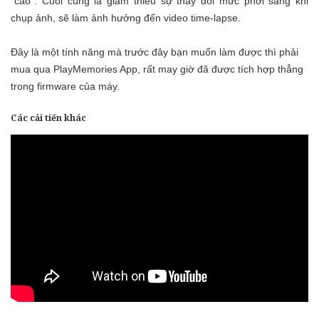
“cao”. Cuối cùng là giảm thiểu sự thay đổi mức phơi sáng khi
chụp ảnh, sẽ làm ảnh hưởng đến video time-lapse.
Đây là một tính năng mà trước đây bạn muốn làm được thì phải
mua qua PlayMemories App, rất may giờ đã được tích hợp thẳng
trong firmware của máy.
Các cải tiến khác