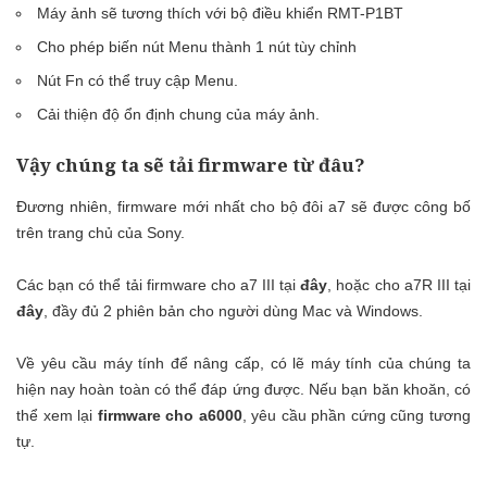
Máy ảnh sẽ tương thích với bộ điều khiển RMT-P1BT
Cho phép biến nút Menu thành 1 nút tùy chỉnh
Nút Fn có thể truy cập Menu.
Cải thiện độ ổn định chung của máy ảnh.
Vậy chúng ta sẽ tải firmware từ đâu?
Đương nhiên, firmware mới nhất cho bộ đôi a7 sẽ được công bố
trên trang chủ của Sony.
Các bạn có thể tải firmware cho a7 III tại
đây
, hoặc cho a7R III tại
đây
, đầy đủ 2 phiên bản cho người dùng Mac và Windows.
Về yêu cầu máy tính để nâng cấp, có lẽ máy tính của chúng ta
hiện nay hoàn toàn có thể đáp ứng được. Nếu bạn băn khoăn, có
thể xem lại
firmware cho a6000
, yêu cầu phần cứng cũng tương
tự.