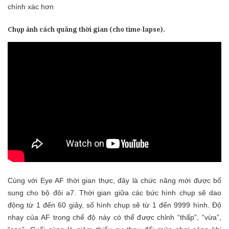
chính xác hơn
Chụp ảnh cách quãng thời gian (cho time-lapse).
Cùng với Eye AF thời gian thực, đây là chức năng mới được bổ
sung cho bộ đôi a7. Thời gian giữa các bức hình chụp sẽ dao
động từ 1 đến 60 giây, số hình chụp sẽ từ 1 đến 9999 hình. Độ
nhạy của AF trong chế độ này có thể được chỉnh “thấp”, “vừa”,