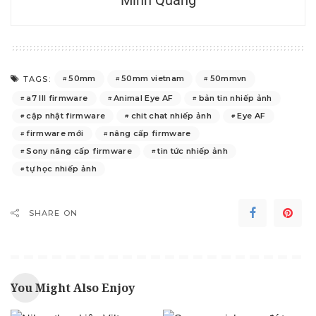
50mm
50mm vietnam
50mmvn
TAGS:
a7 III firmware
Animal Eye AF
bản tin nhiếp ảnh
cập nhật firmware
chit chat nhiếp ảnh
Eye AF
firmware mới
nâng cấp firmware
Sony nâng cấp firmware
tin tức nhiếp ảnh
tự học nhiếp ảnh
SHARE ON
You Might Also Enjoy