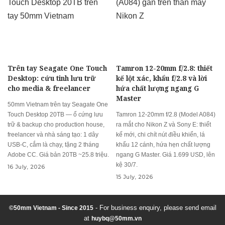
Trên tay Seagate One Touch
Tamron 12-20mm f/2.8: thiết
Desktop: cứu tinh lưu trữ
kế lột xác, khẩu f/2.8 và lời
cho media & freelancer
hứa chất lượng ngang G
Master
50mm Vietnam trên tay Seagate One
Touch Desktop 20TB — ổ cứng lưu
Tamron 12-20mm f/2.8 (Model A084)
trữ & backup cho production house,
ra mắt cho Nikon Z và Sony E: thiết
freelancer và nhà sáng tạo: 1 dây
kế mới, chi chít nút điều khiển, lá
USB-C, cắm là chạy, tặng 2 tháng
khẩu 12 cánh, hứa hẹn chất lượng
Adobe CC. Giá bản 20TB ~25.8 triệu.
ngang G Master. Giá 1.699 USD, lên
kệ 30/7.
16 July, 2026
15 July, 2026
- For business enquiry, please send email
©50mm Vietnam - Since 2015
at
huybq@50mm.vn