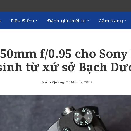
s
Tiêu Điểm
Đánh giá thiết bị
Cẩm Nang
 50mm f/0.95 cho Sony 
sinh từ xứ sở Bạch D
Minh Quang
23 March, 2019
Posted
by