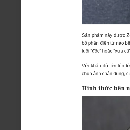
Sản phẩm này được Zen
bộ phận điện tử nào b
tuổi “độc” hoặc “xưa cũ
Với khẩu độ lớn lên t
chụp ảnh chân dung, cũ
Hình thức bên 