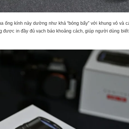
ủa ống kính này dường như khá “bóng bẩy” với khung vỏ và 
ng được in đầy đủ vạch báo khoảng cách, giúp người dùng biết