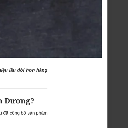
iệu lâu đời hơn hàng
ch Dương?
ga) đã công bố sản phẩm