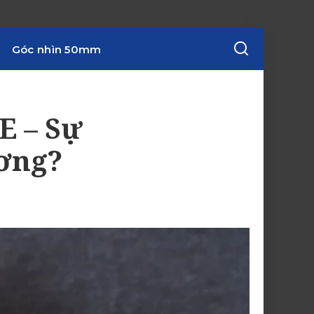
Góc nhìn 50mm
E – Sự
ương?