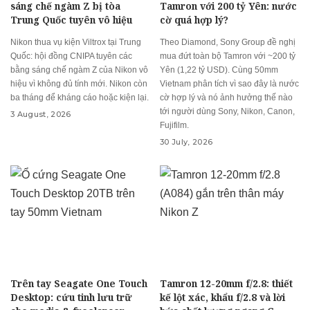
sáng chế ngàm Z bị tòa
Tamron với 200 tỷ Yên: nước
Trung Quốc tuyên vô hiệu
cờ quá hợp lý?
Nikon thua vụ kiện Viltrox tại Trung
Theo Diamond, Sony Group đề nghị
Quốc: hội đồng CNIPA tuyên các
mua đứt toàn bộ Tamron với ~200 tỷ
bằng sáng chế ngàm Z của Nikon vô
Yên (1,22 tỷ USD). Cùng 50mm
hiệu vì không đủ tính mới. Nikon còn
Vietnam phân tích vì sao đây là nước
ba tháng để kháng cáo hoặc kiện lại.
cờ hợp lý và nó ảnh hưởng thế nào
tới người dùng Sony, Nikon, Canon,
3 August, 2026
Fujifilm.
30 July, 2026
Trên tay Seagate One Touch
Tamron 12-20mm f/2.8: thiết
Desktop: cứu tinh lưu trữ
kế lột xác, khẩu f/2.8 và lời