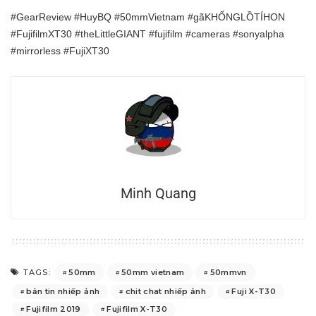
#GearReview #HuyBQ #50mmVietnam #gãKHỔNGLỒTÍHON
#FujifilmXT30 #theLittleGIANT #fujifilm #cameras #sonyalpha
#mirrorless #FujiXT30
Minh Quang
50mm
50mm vietnam
50mmvn
TAGS:
bản tin nhiếp ảnh
chit chat nhiếp ảnh
Fuji X-T30
Fujifilm 2019
Fujifilm X-T30