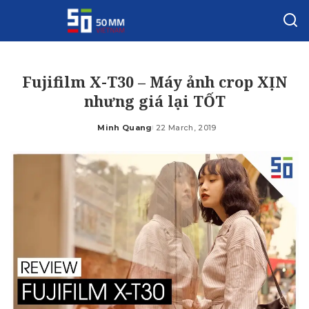
Fujifilm X-T30 – Máy ảnh crop XỊN
nhưng giá lại TỐT
Minh Quang
22 March, 2019
Posted
by