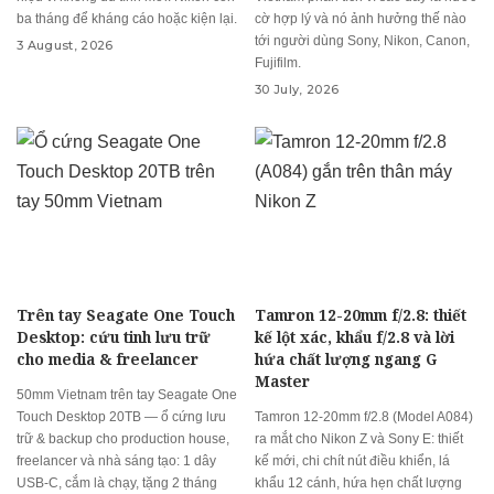
ba tháng để kháng cáo hoặc kiện lại.
cờ hợp lý và nó ảnh hưởng thế nào
tới người dùng Sony, Nikon, Canon,
3 August, 2026
Fujifilm.
30 July, 2026
Trên tay Seagate One Touch
Tamron 12-20mm f/2.8: thiết
Desktop: cứu tinh lưu trữ
kế lột xác, khẩu f/2.8 và lời
cho media & freelancer
hứa chất lượng ngang G
Master
50mm Vietnam trên tay Seagate One
Touch Desktop 20TB — ổ cứng lưu
Tamron 12-20mm f/2.8 (Model A084)
trữ & backup cho production house,
ra mắt cho Nikon Z và Sony E: thiết
freelancer và nhà sáng tạo: 1 dây
kế mới, chi chít nút điều khiển, lá
USB-C, cắm là chạy, tặng 2 tháng
khẩu 12 cánh, hứa hẹn chất lượng