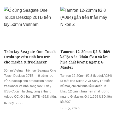
Trên tay Seagate One Touch
Tamron 12-20mm f/2.8: thiết
Desktop: cứu tinh lưu trữ
kế lột xác, khẩu f/2.8 và lời
cho media & freelancer
hứa chất lượng ngang G
Master
50mm Vietnam trên tay Seagate One
Touch Desktop 20TB — ổ cứng lưu
Tamron 12-20mm f/2.8 (Model A084)
trữ & backup cho production house,
ra mắt cho Nikon Z và Sony E: thiết
freelancer và nhà sáng tạo: 1 dây
kế mới, chi chít nút điều khiển, lá
USB-C, cắm là chạy, tặng 2 tháng
khẩu 12 cánh, hứa hẹn chất lượng
Adobe CC. Giá bản 20TB ~25.8 triệu.
ngang G Master. Giá 1.699 USD, lên
kệ 30/7.
16 July, 2026
15 July, 2026