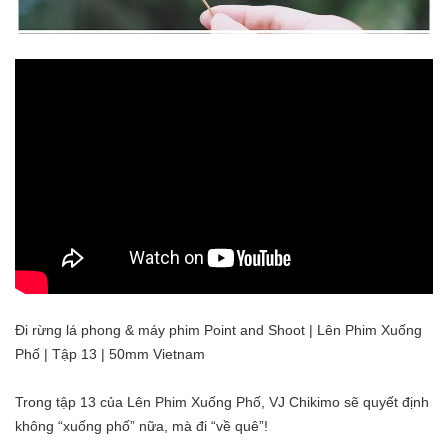
Đi rừng lá phong & máy phim Point and Shoot | Lên Phim Xuống
Phố | Tập 13 | 50mm Vietnam
Trong tập 13 của Lên Phim Xuống Phố, VJ Chikimo sẽ quyết định
không “xuống phố” nữa, mà đi “về quê”!