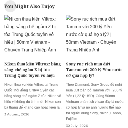
You Might Also Enjoy
Nikon thua kiện Viltrox: bằng
Sony rục rịch mua đứt
sáng chế ngàm Z bị tòa
Tamron với 200 tỷ Yên: nước
Trung Quốc tuyên vô hiệu
cờ quá hợp lý?
Nikon thua vụ kiện Viltrox tại Trung
Theo Diamond, Sony Group đề nghị
Quốc: hội đồng CNIPA tuyên các
mua đứt toàn bộ Tamron với ~200 tỷ
bằng sáng chế ngàm Z của Nikon vô
Yên (1,22 tỷ USD). Cùng 50mm
hiệu vì không đủ tính mới. Nikon còn
Vietnam phân tích vì sao đây là nước
ba tháng để kháng cáo hoặc kiện lại.
cờ hợp lý và nó ảnh hưởng thế nào
tới người dùng Sony, Nikon, Canon,
3 August, 2026
Fujifilm.
30 July, 2026