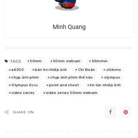
Minh Quang
50mm
50mm vietnam
50mmvn
TAGS:
a6300
bản tin nhiếp ảnh
Chi Đoàn
chikimo
chụp ảnh phim
chụp ảnh phim thế nào
olympus
Olympus Ecru
point and shoot
tin tức nhiếp ảnh
video series
video series 50mm vietnam
SHARE ON