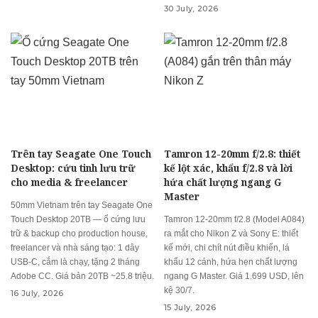
30 July, 2026
Trên tay Seagate One Touch
Tamron 12-20mm f/2.8: thiết
Desktop: cứu tinh lưu trữ
kế lột xác, khẩu f/2.8 và lời
cho media & freelancer
hứa chất lượng ngang G
Master
50mm Vietnam trên tay Seagate One
Touch Desktop 20TB — ổ cứng lưu
Tamron 12-20mm f/2.8 (Model A084)
trữ & backup cho production house,
ra mắt cho Nikon Z và Sony E: thiết
freelancer và nhà sáng tạo: 1 dây
kế mới, chi chít nút điều khiển, lá
USB-C, cắm là chạy, tặng 2 tháng
khẩu 12 cánh, hứa hẹn chất lượng
Adobe CC. Giá bản 20TB ~25.8 triệu.
ngang G Master. Giá 1.699 USD, lên
kệ 30/7.
16 July, 2026
15 July, 2026