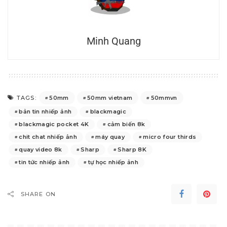
Minh Quang
50mm
50mm vietnam
50mmvn
TAGS:
bản tin nhiếp ảnh
blackmagic
blackmagic pocket 4K
cảm biến 8k
chit chat nhiếp ảnh
máy quay
micro four thirds
quay video 8k
Sharp
Sharp 8K
tin tức nhiếp ảnh
tự học nhiếp ảnh
SHARE ON