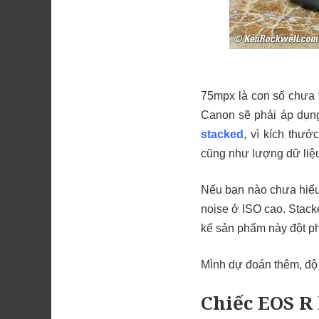
75mpx là con số chưa t
Canon sẽ phải áp dụng
stacked
, vì kích thư
cũng như lượng dữ liệu
Nếu bạn nào chưa hiểu,
noise ở ISO cao. Stacke
kế sản phẩm này đột ph
Mình dự đoán thêm, độ
Chiếc EOS R