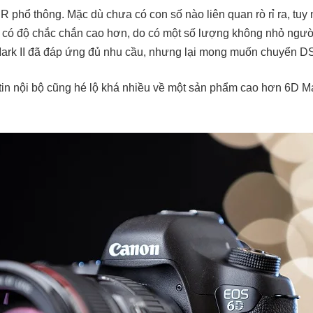
R phổ thông. Mặc dù chưa có con số nào liên quan rò rỉ ra, tuy n
 có độ chắc chắn cao hơn, do có một số lượng không nhỏ ngư
k II đã đáp ứng đủ nhu cầu, nhưng lại mong muốn chuyển DS
 tin nội bộ cũng hé lộ khá nhiều về một sản phẩm cao hơn 6D M