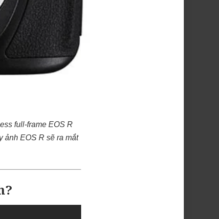
ess full-frame EOS R
máy ảnh EOS R sẽ ra mắt
h?