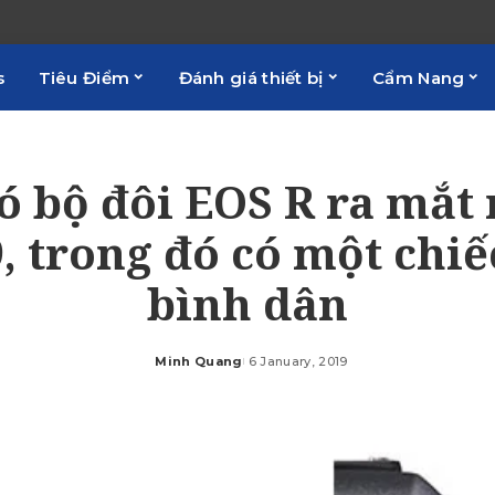
s
Tiêu Điểm
Đánh giá thiết bị
Cẩm Nang
có bộ đôi EOS R ra mắt
, trong đó có một chiế
bình dân
Minh Quang
6 January, 2019
Posted
by