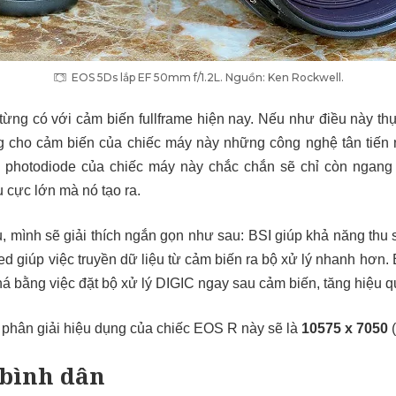
EOS 5Ds lắp EF 50mm f/1.2L. Nguồn: Ken Rockwell.
ừng có với cảm biến fullframe hiện nay. Nếu như điều này th
 cho cảm biến của chiếc máy này những công nghệ tân tiến 
ớc photodiode của chiếc máy này chắc chắn sẽ chỉ còn ngang
 cực lớn mà nó tạo ra.
 mình sẽ giải thích ngắn gọn như sau: BSI giúp khả năng thu 
d giúp việc truyền dữ liệu từ cảm biến ra bộ xử lý nhanh hơn. B
á bằng việc đặt bộ xử lý DIGIC ngay sau cảm biến, tăng hiệu q
 phân giải hiệu dụng của chiếc EOS R này sẽ là
10575 x 7050
(
 bình dân