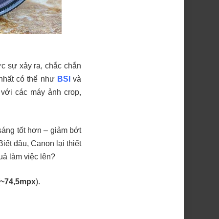
ực sự xảy ra, chắc chắn
nhất có thể như
BSI
và
 với các máy ảnh crop,
sáng tốt hơn – giảm bớt
iết đâu, Canon lại thiết
uả làm việc lên?
~74,5mpx
).