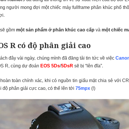
ng người mong đợi một chiếc máy fullframe phân khúc phổ thôn
ợi.
y sẽ gồm
một sản phẩm ở phân khúc cao cấp
và
một chiếc m
S R có độ phân giải cao
ch đây vài ngày, chúng mình đã đăng tải tin tức về việc
Canon
OS R, cùng dự đoán
EOS 5Ds
/
5DsR
sẽ bị “lên đĩa”.
hoàn toàn chính xác, khi có nguồn tin giấu mặt chia sẻ với C
i độ phân giải cực cao, có thể lên tới
75mpx
(!)