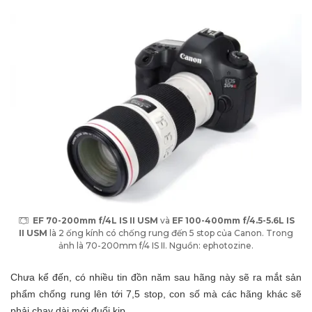
EF 70-200mm f/4L IS II USM
và
EF 100-400mm f/4.5-5.6L IS
II USM
là 2 ống kính có chống rung đến 5 stop của Canon. Trong
ảnh là 70-200mm f/4 IS II. Nguồn: ephotozine.
Chưa kể đến, có nhiều tin đồn năm sau hãng này sẽ ra mắt sản
phẩm chống rung lên tới 7,5 stop, con số mà các hãng khác sẽ
phải chạy dài mới đuổi kịp.