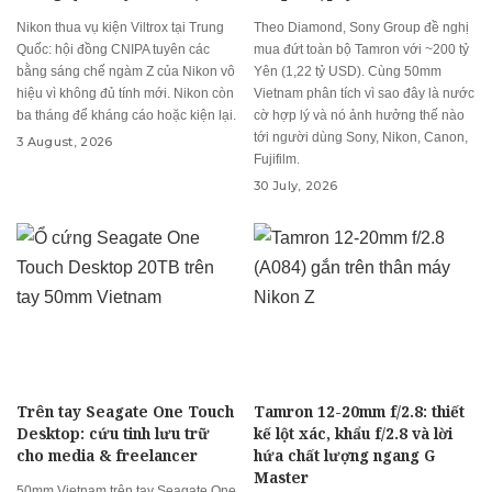
Nikon thua vụ kiện Viltrox tại Trung
Theo Diamond, Sony Group đề nghị
Quốc: hội đồng CNIPA tuyên các
mua đứt toàn bộ Tamron với ~200 tỷ
bằng sáng chế ngàm Z của Nikon vô
Yên (1,22 tỷ USD). Cùng 50mm
hiệu vì không đủ tính mới. Nikon còn
Vietnam phân tích vì sao đây là nước
ba tháng để kháng cáo hoặc kiện lại.
cờ hợp lý và nó ảnh hưởng thế nào
tới người dùng Sony, Nikon, Canon,
3 August, 2026
Fujifilm.
30 July, 2026
Trên tay Seagate One Touch
Tamron 12-20mm f/2.8: thiết
Desktop: cứu tinh lưu trữ
kế lột xác, khẩu f/2.8 và lời
cho media & freelancer
hứa chất lượng ngang G
Master
50mm Vietnam trên tay Seagate One