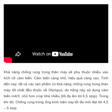
Khả năng chống rung trong thân máy sẽ phụ thuộc nhiều vào
kích cỡ cảm biến. Cảm biến càng nhỏ, hiệu quả càng cao. Tính
đến nay, tất cả các sản phẩm có khả năng chống rung trong thân
máy tốt nhất đều thuộc về Olympus, do hãng này sử dụng cảm
biến m4/3, nhỏ hơn crop khá nhiều (tối đa lên tới 6,5 stop). Trong
khi đó, Chống rung trong ống kính hiện nay tối đa mới đạt tới 4,5
– 5 stop.