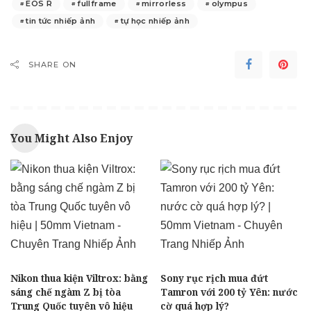
EOS R
fullframe
mirrorless
olympus
tin tức nhiếp ảnh
tự học nhiếp ảnh
SHARE ON
You Might Also Enjoy
Nikon thua kiện Viltrox: bằng
Sony rục rịch mua đứt
sáng chế ngàm Z bị tòa
Tamron với 200 tỷ Yên: nước
Trung Quốc tuyên vô hiệu
cờ quá hợp lý?